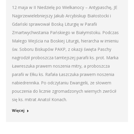
12 maja w II Niedzielę po Wielkanocy – Antypaschę, JE
Najprzewielebniejszy Jakub Arcybiskup Białostocki i
Gdański sprawował Boską Liturgię w Parafii
Zmartwychwstania Pańskiego w Białymstoku. Podczas
Małego Wejścia na Boskiej Liturgii, hierarcha w imieniu
św. Soboru Biskupów PAKP, z okazji święta Paschy
nagrodził proboszcza tamtejszej parafii ks. prot. Marka
Ławreszuka prawem noszenia mitry, a proboszcza
parafii w Ełku ks. Rafała Łaszczuka prawem noszenia
nabiedrennika. Po odczytaniu Ewangelii, ze słowem
pouczenia do licznie zgromadzonych wiernych zwrócił
się ks. mitrat Anatol Konach.
Więcej