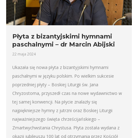
Płyta z bizantyjskimi hymnami
paschalnymi – dr Marcin Abijski
22 maja 2024
Ukazała się nowa płyta z bizantyjskimi hymnami
paschalnymi w języku polskim. Po wielkim sukcesie
poprzedniej płyty – Boskiej Liturgii św. Jana
Chryzostoma, przyszedł czas na nowe wydawnictwo w
tej samej konwencji. Na płycie znalazły się
najpiękniejsze hymny z jutrzni oraz Boskiej Liturgii
najważniejszego święta chrześcijańskiego –
Zmartwychwstania Chrystusa. Płyta została wydana z
okazji jubileuszu 100 lat od otrzymania przez Kościół