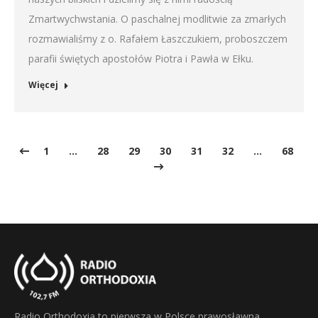
Zmartwychwstania. O paschalnej modlitwie za zmarłych
rozmawialiśmy z o. Rafałem Łaszczukiem, proboszczem
parafii świętych apostołów Piotra i Pawła w Ełku.
Więcej
1
…
28
29
30
31
32
…
68
Radio Orthodoxia to pierwsza w Polsce prawosławna