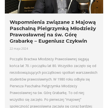
Wspomnienia związane z Majową
Paschalną Pielgrzymką Młodzieży
Prawosławnej na św. Górę
Grabarkę – Eugeniusz Czykwin
22 maja 2024
Początki Bractwa Młodzieży Prawosławnej sięgają
końca lat 70. i początku lat 80. Wszystko zaczęło się od
niezobowiązujących początkowo spotkań warszawskich
studentów prawosławnych. W 1980 roku odbyła się
Pierwsza Paschalna Pielgrzymka Młodzieży
Prawosławnej na św. Górę Grabarkę. To od niej
wszystko się zaczęło. Po pierwszej “majowej”
społeczność prawosławna zaczęła się coraz bardziej