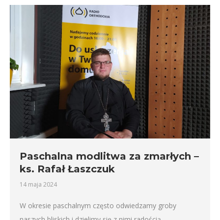
Paschalna modlitwa za zmarłych –
ks. Rafał Łaszczuk
14 maja 2024
W okresie paschalnym często odwiedzamy groby
naszych bliskich i dzielimy się z nimi radością