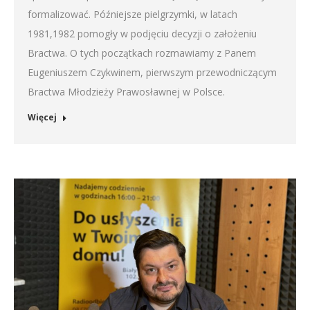
formalizować. Późniejsze pielgrzymki, w latach
1981,1982 pomogły w podjęciu decyzji o założeniu
Bractwa. O tych początkach rozmawiamy z Panem
Eugeniuszem Czykwinem, pierwszym przewodniczącym
Bractwa Młodzieży Prawosławnej w Polsce.
Więcej