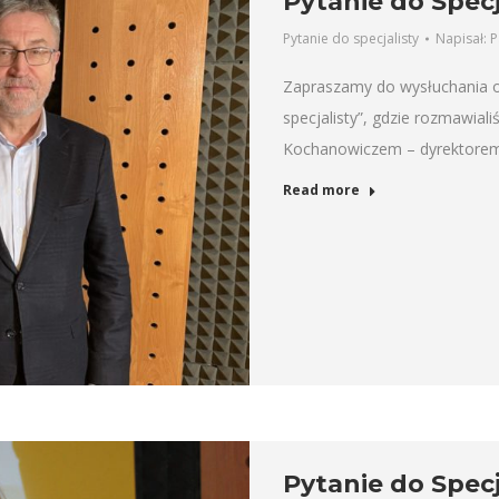
Pytanie do Specj
Pytanie do specjalisty
Napisał:
P
Zapraszamy do wysłuchania os
specjalisty”, gdzie rozmawia
Kochanowiczem – dyrektorem
Read more
Pytanie do Spec