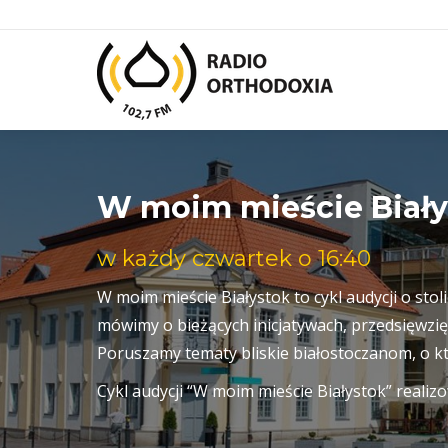
W moim mieście Biały
w każdy czwartek o 16:40
W moim mieście Białystok to cykl audycji o s
mówimy o bieżących inicjatywach, przedsięwzi
Poruszamy tematy bliskie białostoczanom, o k
Cykl audycji “W moim mieście Białystok” reali