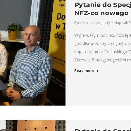
Pytanie do Specj
NFZ-co nowego 
Pytanie do specjalisty
Napisał:
R
W pierwszym odcinku nowej ed
gościliśmy zastępcę dyrektor
Łopateckiego z Podlaskiego
Zdrowia. Z naszymi gośćmi r
Read more