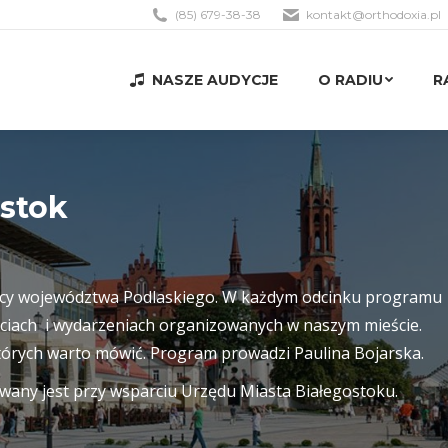
(85) 679-38-38
kontakt@orthodoxia.pl
NASZE AUDYCJE
O RADIU
R
NASZE AUDYCJE
O RADIU
R
stok
tolicy województwa Podlaskiego. W każdym odcinku programu
ęciach i wydarzeniach organizowanych w naszym mieście.
tórych warto mówić. Program prowadzi Paulina Bojarska.
zowany jest przy wsparciu Urzędu Miasta Białegostoku.