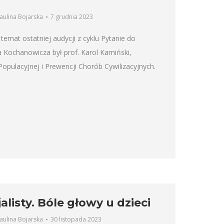
aulina Bojarska
7 grudnia 2023
temat ostatniej audycji z cyklu Pytanie do
na Kochanowicza był prof. Karol Kamiński,
opulacyjnej i Prewencji Chorób Cywilizacyjnych.
alisty. Bóle głowy u dzieci
aulina Bojarska
30 listopada 2023