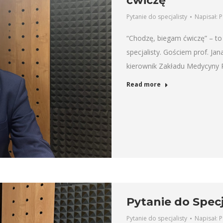
ćwiczę
Pytanie do specjalisty
Napisał:
P
“Chodzę, biegam ćwiczę” – to 
specjalisty. Gościem prof. Ja
kierownik Zakładu Medycyny P
Read more
Pytanie do Specj
Pytanie do specjalisty
Napisał:
P