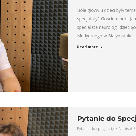
Bóle głowy u dzieci były tema
specjalisty”. Gościem prof. 
specjalista neurologii dziecięc
Medycznego w Białymstoku
Read more
Pytanie do Specj
Pytanie do specjalisty
Napisał:
P