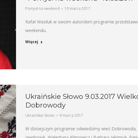
Pomysł na weekend
10 marca 2017
Rafał Wasiluk w swoim autorskim programie przedstawia
weekendu.
Więcej
Ukraińskie Słowo 9.03.2017 Wielk
Dobrowody
Ukraińskie Słowo
9 marca 2017
W dzisiejszym programie odwiedzimy wieś Dobrowoda, g
Jawdosiuk, Walentyną Klimowicz i Barbarą Jakimiuk. Pa