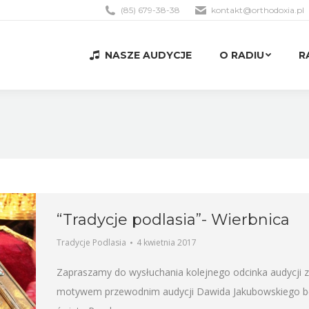
(85) 679-38-38
kontakt@orthodoxia.pl
NASZE AUDYCJE
O RADIU
R
NASZE AUDYCJE
O RADIU
R
“Tradycje podlasia”- Wierbnica
Tradycje Podlasia
4 kwietnia 2017
Zapraszamy do wysłuchania kolejnego odcinka audycji z 
motywem przewodnim audycji Dawida Jakubowskiego bę