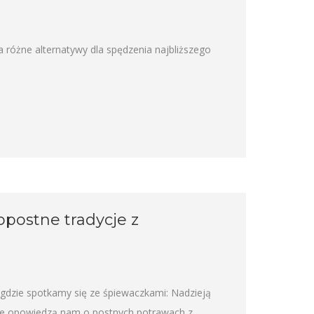
 różne alternatywy dla spędzenia najbliższego
opostne tradycje z
dzie spotkamy się ze śpiewaczkami: Nadzieją
nie opowiedzą nam o postnych potrawach z