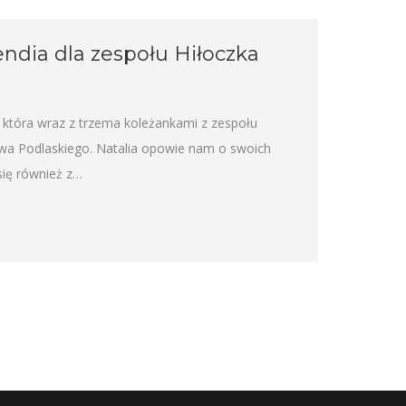
endia dla zespołu Hiłoczka
 która wraz z trzema koleżankami z zespołu
wa Podlaskiego. Natalia opowie nam o swoich
się również z…