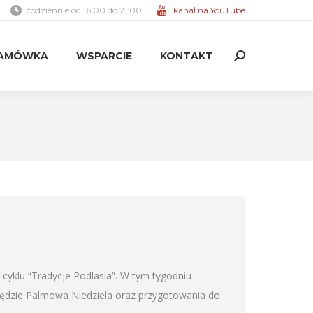
codziennie od 16:00 do 21:00
kanał na YouTube
AMÓWKA
WSPARCIE
KONTAKT
Search:
AMÓWKA
WSPARCIE
KONTAKT
Search:
cyklu “Tradycje Podlasia”. W tym tygodniu
dzie Palmowa Niedziela oraz przygotowania do