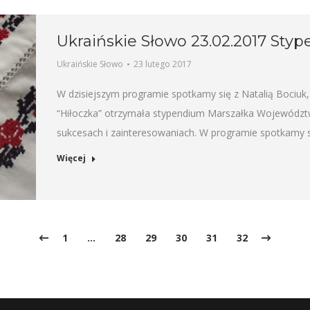
Ukraińskie Słowo 23.02.2017 Styp
Ukraińskie Słowo
23 lutego 2017
W dzisiejszym programie spotkamy się z Natalią Bociuk,
“Hiłoczka” otrzymała stypendium Marszałka Województ
sukcesach i zainteresowaniach. W programie spotkamy 
Więcej
1
…
28
29
30
31
32