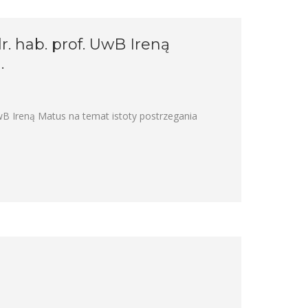
r. hab. prof. UwB Ireną
.
B Ireną Matus na temat istoty postrzegania