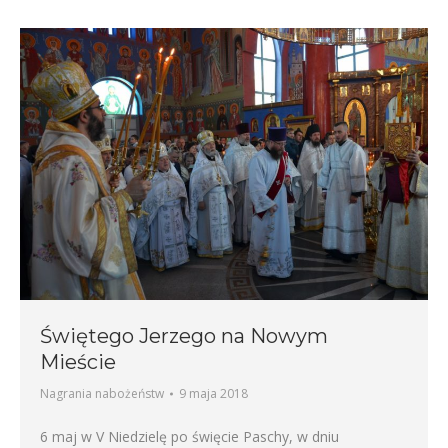
Świętego Jerzego na Nowym
Mieście
Nagrania nabożeństw
9 maja 2018
6 maj w V Niedzielę po święcie Paschy, w dniu