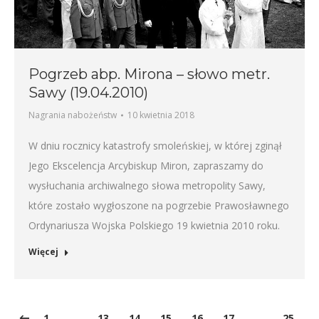
Pogrzeb abp. Mirona – słowo metr.
Sawy (19.04.2010)
Nagrania nabożeństw
10 kwietnia 2018
W dniu rocznicy katastrofy smoleńskiej, w której zginął
Jego Ekscelencja Arcybiskup Miron, zapraszamy do
wysłuchania archiwalnego słowa metropolity Sawy,
które zostało wygłoszone na pogrzebie Prawosławnego
Ordynariusza Wojska Polskiego 19 kwietnia 2010 roku.
Więcej
1
…
13
14
15
16
17
…
25