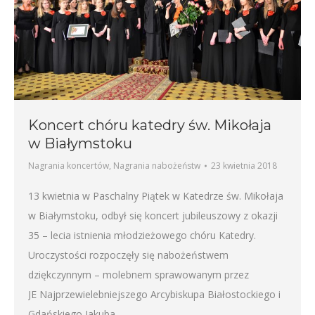
Koncert chóru katedry św. Mikołaja
w Białymstoku
Nagrania koncertów
,
Nagrania nabożeństw
23 kwietnia 2018
13 kwietnia w Paschalny Piątek w Katedrze św. Mikołaja
w Białymstoku, odbył się koncert jubileuszowy z okazji
35 – lecia istnienia młodzieżowego chóru Katedry.
Uroczystości rozpoczęły się nabożeństwem
dziękczynnym – molebnem sprawowanym przez
JE Najprzewielebniejszego Arcybiskupa Białostockiego i
Gdańskiego Jakuba.