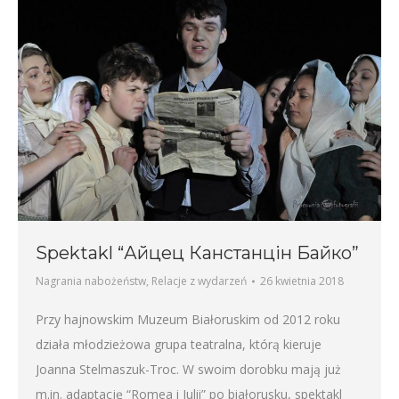
Spektakl “Айцец Канстанцін Байко”
Nagrania nabożeństw
,
Relacje z wydarzeń
26 kwietnia 2018
Przy hajnowskim Muzeum Białoruskim od 2012 roku
działa młodzieżowa grupa teatralna, którą kieruje
Joanna Stelmaszuk-Troc. W swoim dorobku mają już
m.in. adaptację “Romea i Julii” po białorusku, spektakl