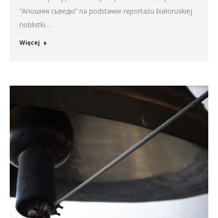
“Апошнія сьведкі” na podstawie reportażu białoruskiej
noblistki…
Więcej