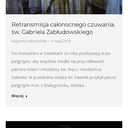
Retransmisja całonocnego czuwania.
św. Gabriela Zabłudowskiego
Nagrania nabożeństw
4 maja 2018
Do monasteru w Zwierkach co roku przebywają liczni
pielgrzymi, aby wspólnie modlić się przy relikwiach
patrona dzieci i młodzieży św. męcz. młodzieńca
Gabriela. W przededniu święta do Zwierek przybyli pieszo
pielgrzymi m.in. z Białegostoku, Bielska…
Więcej