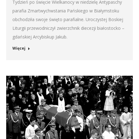
Tydzień po święcie Wielkanocy w niedzielę Antypaschy
parafia Zmartwychwstania Pańskiego w Białymstoku
obchodziła swoje święto parafialne. Uroczystej Boskiej
Liturgii przewodniczył zwierzchnik diecezji białostocko –
gdańskiej Arcybiskup Jakub.
Więcej