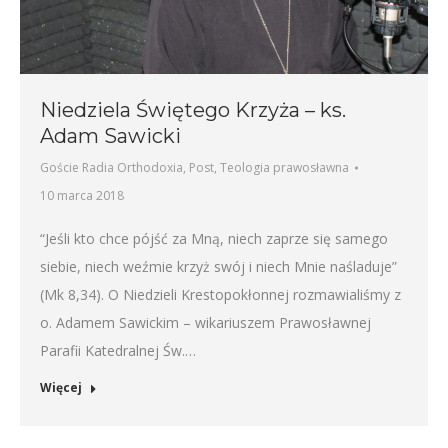
Niedziela Świętego Krzyża – ks.
Adam Sawicki
Goście Radia Orthodoxia
,
Post
,
Teologia prawosławna
10 marca 2018
“Jeśli kto chce pójść za Mną, niech zaprze się samego
siebie, niech weźmie krzyż swój i niech Mnie naśladuje”
(Mk 8,34). O Niedzieli Krestopokłonnej rozmawialiśmy z
o. Adamem Sawickim – wikariuszem Prawosławnej
Parafii Katedralnej Św.…
Więcej