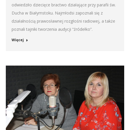
odwiedziło dziecięce bractwo działające przy parafii św.
Ducha w Białymstoku. Najmłodsi zapoznali się z
działalnością prawosławnej rozgłośni radiowej, a także
poznali tajniki tworzenia audycji “źródełko”.
Więcej