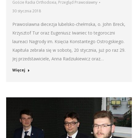
Goście Radia Orthodoxia
,
Przegląd Prawosławny
30 stycznia 2018
Prawosławna diecezja lubelsko-chełmska, o. John Breck,
Krzysztof Tur oraz Eugeniusz Iwaniec to tegoroczni
laureaci Nagrody im. Księcia Konstantego Ostrogskiego.
Kapituła zebrała się w sobotę, 20 stycznia, już po raz 29.
Jej przedstawiciele, Anna Radziukiewicz oraz…
Więcej