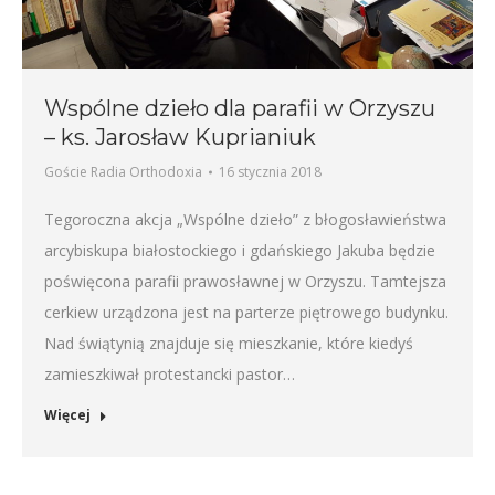
Wspólne dzieło dla parafii w Orzyszu
– ks. Jarosław Kuprianiuk
Goście Radia Orthodoxia
16 stycznia 2018
Tegoroczna akcja „Wspólne dzieło” z błogosławieństwa
arcybiskupa białostockiego i gdańskiego Jakuba będzie
poświęcona parafii prawosławnej w Orzyszu. Tamtejsza
cerkiew urządzona jest na parterze piętrowego budynku.
Nad świątynią znajduje się mieszkanie, które kiedyś
zamieszkiwał protestancki pastor…
Więcej