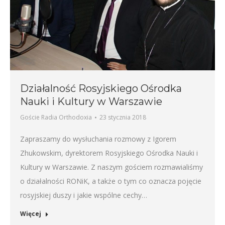
Działalność Rosyjskiego Ośrodka
Nauki i Kultury w Warszawie
Goście Radia Orthodoxia
23 stycznia 2018
Zapraszamy do wysłuchania rozmowy z Igorem
Zhukowskim, dyrektorem Rosyjskiego Ośrodka Nauki i
Kultury w Warszawie. Z naszym gościem rozmawialiśmy
o działalności RONiK, a także o tym co oznacza pojęcie
rosyjskiej duszy i jakie wspólne cechy…
Więcej