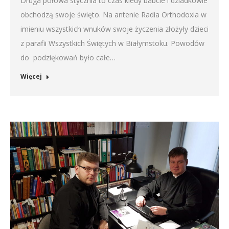
Druga połowa stycznia to czas kiedy babcie i dziadkowie
obchodzą swoje święto. Na antenie Radia Orthodoxia w
imieniu wszystkich wnuków swoje życzenia złożyły dzieci
z parafii Wszystkich Świętych w Białymstoku. Powodów
do podziękowań było całe…
Więcej