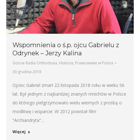
Wspomnienia o ś.p. ojcu Gabrielu z
Odrynek – Jerzy Kalina
Goście Radia Orthodoxia
,
Historia
,
Prawosławie w Polsce
30 grudnia 2018
Ojciec Gabriel zmarł 22 listopada 2018 roku w wieku 56
lat. Był jednym z najbardziej znanych mnichów w Polsce
do którego pielgrzymowało wielu wiernych z prośbą o
modlitwę i wsparcie. W 2012 powstał film
“Archiandryta”…
Więcej