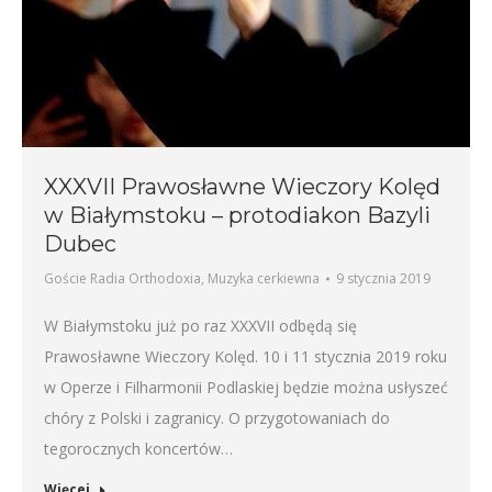
XXXVII Prawosławne Wieczory Kolęd
w Białymstoku – protodiakon Bazyli
Dubec
Goście Radia Orthodoxia
,
Muzyka cerkiewna
9 stycznia 2019
W Białymstoku już po raz XXXVII odbędą się
Prawosławne Wieczory Kolęd. 10 i 11 stycznia 2019 roku
w Operze i Filharmonii Podlaskiej będzie można usłyszeć
chóry z Polski i zagranicy. O przygotowaniach do
tegorocznych koncertów…
Więcej