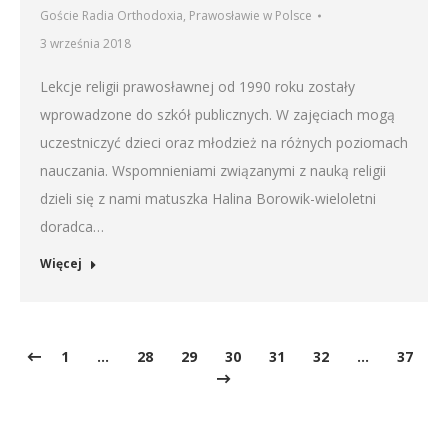
Goście Radia Orthodoxia
,
Prawosławie w Polsce
3 września 2018
Lekcje religii prawosławnej od 1990 roku zostały
wprowadzone do szkół publicznych. W zajęciach mogą
uczestniczyć dzieci oraz młodzież na różnych poziomach
nauczania. Wspomnieniami związanymi z nauką religii
dzieli się z nami matuszka Halina Borowik-wieloletni
doradca…
Więcej
1
…
28
29
30
31
32
…
37