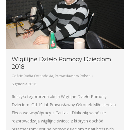
Wigilijne Dzieło Pomocy Dzieciom
2018
Goście Radia Orthodoxia
,
Prawosławie w Polsce
6 grudnia 2018
Ruszyła tegoroczna akcja Wigilijne Dzieło Pomocy
Dzieciom. Od 19 lat Prawosławny Ośrodek Miłosierdzia
Eleos we współpracy z Caritas i Diakonią wspólnie
rozprowadzają wigilijne świece z których dochód
przeznaczony jest na pomoc dzieciom z najuboższych