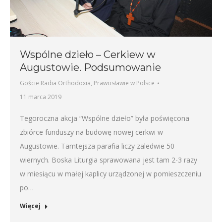
Wspólne dzieło – Cerkiew w
Augustowie. Podsumowanie
Goście Radia Orthodoxia
,
Prawosławie w Polsce
11 marca 2019
Tegoroczna akcja “Wspólne dzieło” była poświęcona
zbiórce funduszy na budowę nowej cerkwi w
Augustowie. Tamtejsza parafia liczy zaledwie 50
wiernych. Boska Liturgia sprawowana jest tam 2-3 razy
w miesiącu w małej kaplicy urządzonej w pomieszczeniu
po…
Więcej