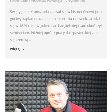
Goście Radia Orthodoxia
,
Patrologia
2 stycznia 2019
Święty Jan z Kronsztadu zapisał się w historii Cerkwi jako
gorliwy kapłan oraz pełen miłosierdzia człowiek. Urodził
się w 1829 roku w guberni archangielskiej i tam ukończył
seminarium. Później oprócz pracy duszpasterskiej zajął
się szeroką…
Więcej