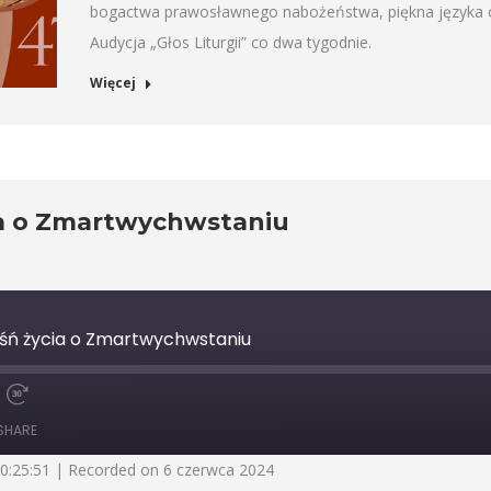
bogactwa prawosławnego nabożeństwa, piękna języka ce
Audycja „Głos Liturgii” co dwa tygodnie.
Więcej
ycia o Zmartwychwstaniu
Pieśń życia o Zmartwychwstaniu
Fast
Forward
SHARE
30
seconds
00:25:51
|
Recorded on 6 czerwca 2024