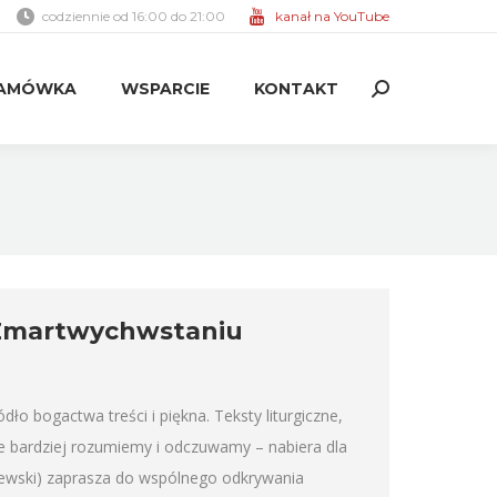
codziennie od 16:00 do 21:00
kanał na YouTube
AMÓWKA
WSPARCIE
KONTAKT
Search:
AMÓWKA
WSPARCIE
KONTAKT
Search:
 o Zmartwychwstaniu
 bogactwa treści i piękna. Teksty liturgiczne,
je bardziej rozumiemy i odczuwamy – nabiera dla
ewski) zaprasza do wspólnego odkrywania