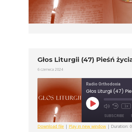
Głos Liturgii (47) Pieśń ż
6 czerwca 2024
Radio Orthodoxia
Głos Liturgii (47) 
Play
1x
Mute/Unmute
Rewind
Episode
Episode
10
SUBSCRIBE
Seconds
Download file
|
Play in new window
|
Duration: 