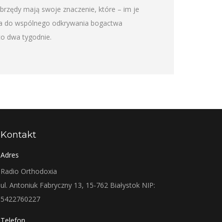
brzędy mają swoje znaczenie, które – im je
sza do wspólnego odkrywania bogactwa
co dwa tygodnie.
Kontakt
Adres
Radio Orthodoxia
ul. Antoniuk Fabryczny 13, 15-762 Białystok NIP:
5422760227
Telefon