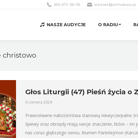
(85) 679-38-38
kontakt@orthodoxia.pl
NASZE AUDYCJE
O RADIU
R
NASZE AUDYCJE
O RADIU
R
e christowo
Głos Liturgii (47) Pieśń życia
6 czerwca 2024
Prawosławne nabożeństwa stanowią niewyczerpalne źródło
śpiewy oraz obrzędy mają swoje znaczenie, które – im 
nas coraz głębszego sensu. Ihumen Pantelejmon (Karcz