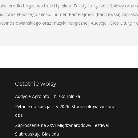
 źródło bogactwa treści i piękna. Teksty liturgiczne, śpiewy oraz o
nas coraz głębszego sensu. Ihumen Pantelejmon (Karczewski) zapra
wnosłowiańskiego oraz muzyki liturgicznej. Audycja „Głos Liturgii” 
Ostatnie wpisy
Audycje Agroinfo – blisko rolnika
Pytanie do specjalisty 2026. Stomatologia wczoraj i
dziś
Zaproszenie na XXVI Międzynarodowy Festiwal
Siabrouskaja Biasieda