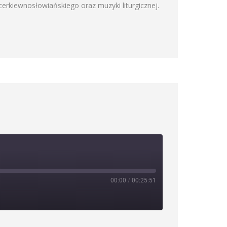
rkiewnosłowiańskiego oraz muzyki liturgicznej.
00:00
/
00:25:51