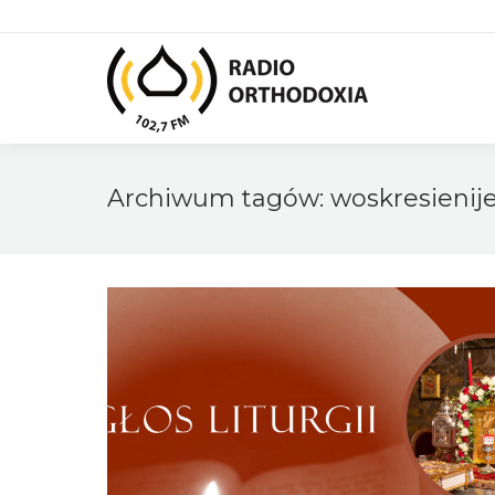
Archiwum tagów:
woskresienij