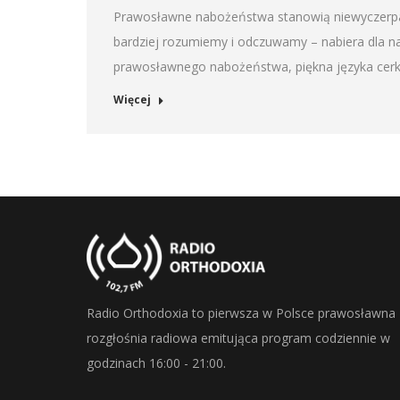
SHARE
Prawosławne nabożeństwa stanowią niewyczerpalne
RSS FEED
bardziej rozumiemy i odczuwamy – nabiera dla 
LINK
prawosławnego nabożeństwa, piękna języka cerkie
EMBED
Więcej
Radio Orthodoxia to pierwsza w Polsce prawosławna
rozgłośnia radiowa emitująca program codziennie w
godzinach 16:00 - 21:00.