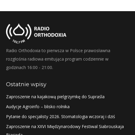
Twitter
Pinterest
Facebook
LinkedIn
Radio Orthodoxia to pierwsza w Polsce prawosławna
rozgłośnia radiowa emitująca program codziennie w
godzinach 16:00 - 21:00.
Ostatnie wpisy
Zaproszenie na kajakową pielgrzymkę do Supraśla
Audycje Agroinfo – blisko rolnika
Pytanie do specjalisty 2026. Stomatologia wczoraj i dziś
Zaproszenie na XXVI Międzynarodowy Festiwal Siabrouskaja
Biasieda