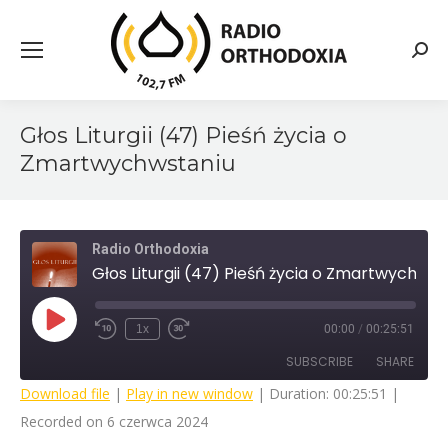
Searc
Głos Liturgii (47) Pieśń życia o
Zmartwychwstaniu
Radio Orthodoxia
Głos Liturgii (47) Pieśń życia o Zmartwychwstaniu
Play
1x
00:00
/
00:25:51
Rewind
Fast
Episode
10
Forward
SUBSCRIBE
SHARE
Seconds
30
seconds
Download file
|
Play in new window
|
Duration: 00:25:51
|
Recorded on 6 czerwca 2024
SHARE
RSS FEED