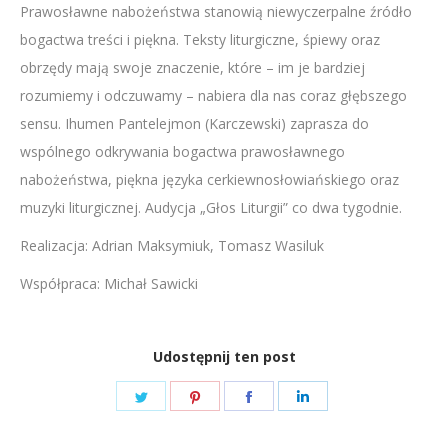
Prawosławne nabożeństwa stanowią niewyczerpalne źródło
LINK
bogactwa treści i piękna. Teksty liturgiczne, śpiewy oraz
EMBED
obrzędy mają swoje znaczenie, które – im je bardziej
rozumiemy i odczuwamy – nabiera dla nas coraz głębszego
sensu. Ihumen Pantelejmon (Karczewski) zaprasza do
wspólnego odkrywania bogactwa prawosławnego
nabożeństwa, piękna języka cerkiewnosłowiańskiego oraz
muzyki liturgicznej. Audycja „Głos Liturgii” co dwa tygodnie.
Realizacja: Adrian Maksymiuk, Tomasz Wasiluk
Współpraca: Michał Sawicki
Udostępnij ten post
Share
Share
Share
Share
on
on
on
on