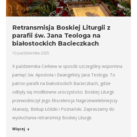
Retransmisja Boskiej Liturgii z
parafii św. Jana Teologa na
białostockich Bacieczkach
10 października 2025
9 października Cerkiew w sposób szczególny wspomina
pamięć św. Apostoła i Ewangelisty Jana Teologa. To
patron parafii na białostockich Bacieczkach, gdzie
odbyły się modlitewne uroczystości. Boskiej Liturgii
przewodniczył Jego Ekscelencja Najprzewielebniejszy
Atanazy, Biskup Łódzki i Poznański. Zapraszamy do
wysłuchania retransmisji Boskiej Liturgii.
Więcej