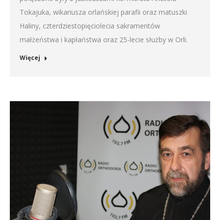
Tokajuka, wikariusza orlańskiej parafii oraz matuszki
Haliny, czterdziestopięciolecia sakramentów
małżeństwa i kapłaństwa oraz 25-lecie służby w Orli.
Więcej