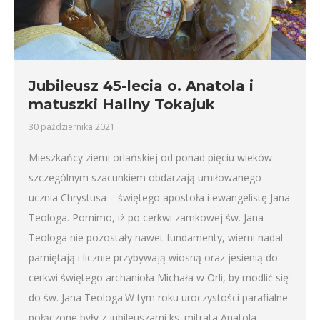
Jubileusz 45-lecia o. Anatola i
matuszki Haliny Tokajuk
30 października 2021
Mieszkańcy ziemi orlańskiej od ponad pięciu wieków
szczególnym szacunkiem obdarzają umiłowanego
ucznia Chrystusa – świętego apostoła i ewangelistę Jana
Teologa. Pomimo, iż po cerkwi zamkowej św. Jana
Teologa nie pozostały nawet fundamenty, wierni nadal
pamiętają i licznie przybywają wiosną oraz jesienią do
cerkwi świętego archanioła Michała w Orli, by modlić się
do św. Jana Teologa.W tym roku uroczystości parafialne
połączone były z jubileuszami ks. mitrata Anatola