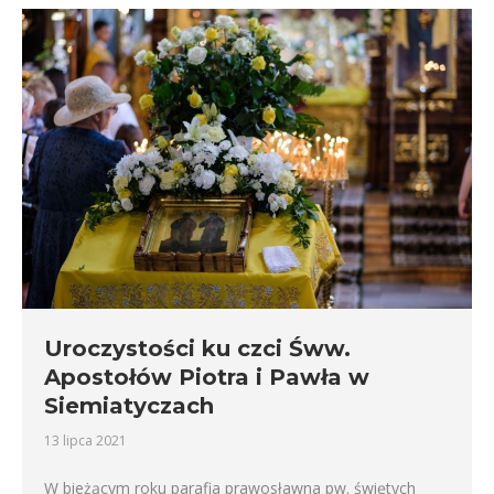
Uroczystości ku czci Śww.
Apostołów Piotra i Pawła w
Siemiatyczach
13 lipca 2021
W bieżącym roku parafia prawosławna pw. świętych