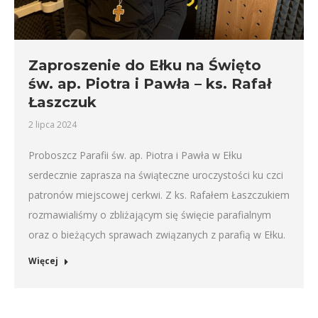
Zaproszenie do Ełku na Święto
św. ap. Piotra i Pawła – ks. Rafał
Łaszczuk
2 lipca 2024
Proboszcz Parafii św. ap. Piotra i Pawła w Ełku
serdecznie zaprasza na świąteczne uroczystości ku czci
patronów miejscowej cerkwi. Z ks. Rafałem Łaszczukiem
rozmawialiśmy o zbliżającym się święcie parafialnym
oraz o bieżących sprawach związanych z parafią w Ełku.
Więcej