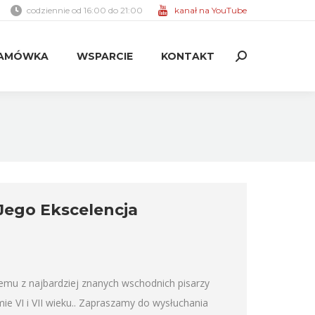
codziennie od 16:00 do 21:00
kanał na YouTube
AMÓWKA
WSPARCIE
KONTAKT
Search:
AMÓWKA
WSPARCIE
KONTAKT
Search:
 Jego Ekscelencja
emu z najbardziej znanych wschodnich pisarzy
mie VI i VII wieku.. Zapraszamy do wysłuchania