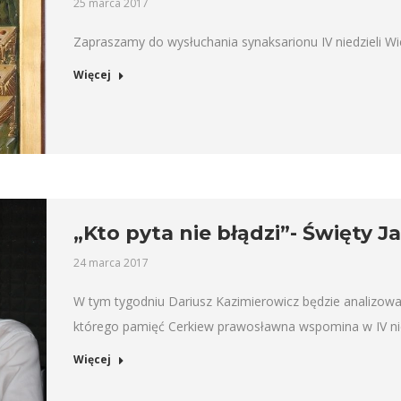
25 marca 2017
Zapraszamy do wysłuchania synaksarionu IV niedzieli Wi
Więcej
„Kto pyta nie błądzi”- Święty J
24 marca 2017
W tym tygodniu Dariusz Kazimierowicz będzie analizowa
którego pamięć Cerkiew prawosławna wspomina w IV nie
Więcej