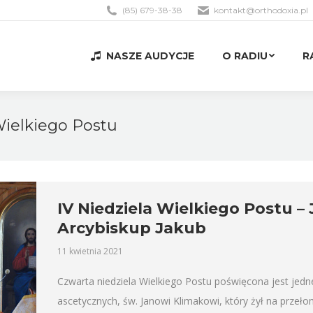
(85) 679-38-38
kontakt@orthodoxia.pl
NASZE AUDYCJE
O RADIU
R
NASZE AUDYCJE
O RADIU
R
Wielkiego Postu
IV Niedziela Wielkiego Postu –
Arcybiskup Jakub
11 kwietnia 2021
Czwarta niedziela Wielkiego Postu poświęcona jest jedn
ascetycznych, św. Janowi Klimakowi, który żył na przeło