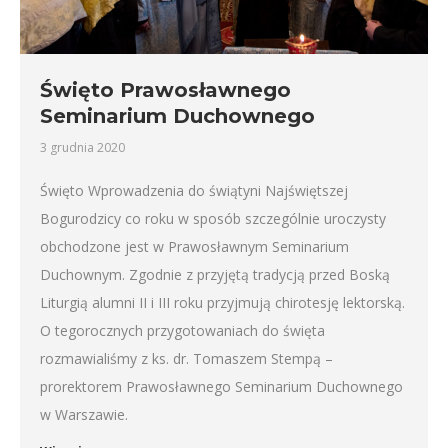
Święto Prawosławnego
Seminarium Duchownego
3 grudnia 2020
Święto Wprowadzenia do świątyni Najświętszej
Bogurodzicy co roku w sposób szczególnie uroczysty
obchodzone jest w Prawosławnym Seminarium
Duchownym. Zgodnie z przyjętą tradycją przed Boską
Liturgią alumni II i III roku przyjmują chirotesję lektorską.
O tegorocznych przygotowaniach do święta
rozmawialiśmy z ks. dr. Tomaszem Stempą –
prorektorem Prawosławnego Seminarium Duchownego
w Warszawie.