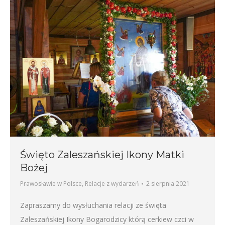
Święto Zaleszańskiej Ikony Matki
Bożej
Prawosławie w Polsce
,
Relacje z wydarzeń
2 sierpnia 2021
Zapraszamy do wysłuchania relacji ze święta
Zaleszańskiej Ikony Bogarodzicy którą cerkiew czci w