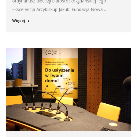
ordynariusz diecezji białostocko-gdańskiej Jego
Ekscelencja Arcybiskup Jakub. Fundacja Nowa…
Więcej