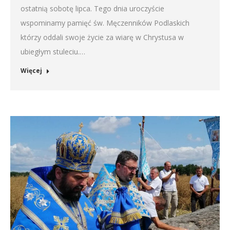
ostatnią sobotę lipca. Tego dnia uroczyście
wspominamy pamięć św. Męczenników Podlaskich
którzy oddali swoje życie za wiarę w Chrystusa w
ubiegłym stuleciu.…
Więcej