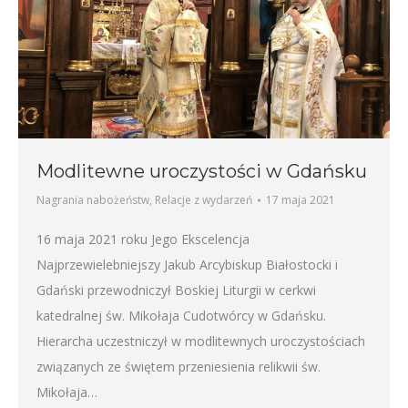
Modlitewne uroczystości w Gdańsku
Nagrania nabożeństw
,
Relacje z wydarzeń
17 maja 2021
16 maja 2021 roku Jego Ekscelencja
Najprzewielebniejszy Jakub Arcybiskup Białostocki i
Gdański przewodniczył Boskiej Liturgii w cerkwi
katedralnej św. Mikołaja Cudotwórcy w Gdańsku.
Hierarcha uczestniczył w modlitewnych uroczystościach
związanych ze świętem przeniesienia relikwii św.
Mikołaja…