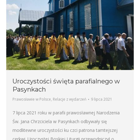
Uroczystości święta parafialnego w
Pasynkach
Prawosławie w Polsce
,
Relacje z wydarzeń
9 lipca 2021
7 lipca 2021 roku w parafii prawosławnej Narodzenia
Św. Jana Chrzciciela w Pasynkach odbywały się
modlitewne uroczystości ku czci patrona tamtejszej
cerkwi. Uroczystej Boskiej Liturgii przewodniczył o.