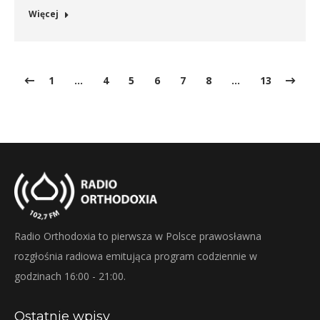
Więcej
1
…
4
5
6
7
8
…
13
Radio Orthodoxia to pierwsza w Polsce prawosławna
rozgłośnia radiowa emitująca program codziennie w
godzinach 16:00 - 21:00.
Ostatnie wpisy