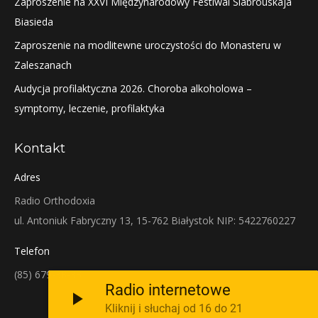
Zaproszenie na XXVI Międzynarodowy Festiwal Siabrouskaja
Biasieda
Zaproszenie na modlitewne uroczystości do Monasteru w
Zaleszanach
Audycja profilaktyczna 2026. Choroba alkoholowa –
symptomy, leczenie, profilaktyka
Kontakt
Adres
Radio Orthodoxia
ul. Antoniuk Fabryczny 13, 15-762 Białystok NIP: 5422760227
Telefon
(85) 679-38-38
Radio internetowe
Kliknij i słuchaj od 16 do 21