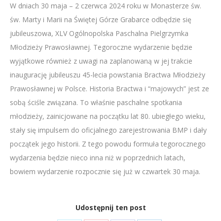
W dniach 30 maja – 2 czerwca 2024 roku w Monasterze św.
LINK
św. Marty i Marii na Świętej Górze Grabarce odbędzie się
EMBED
jubileuszowa, XLV Ogólnopolska Paschalna Pielgrzymka
Młodzieży Prawosławnej. Tegoroczne wydarzenie będzie
wyjątkowe również z uwagi na zaplanowaną w jej trakcie
inaugurację jubileuszu 45-lecia powstania Bractwa Młodzieży
Prawosławnej w Polsce. Historia Bractwa i “majowych” jest ze
sobą ściśle związana. To właśnie paschalne spotkania
młodzieży, zainicjowane na początku lat 80. ubiegłego wieku,
stały się impulsem do oficjalnego zarejestrowania BMP i dały
początek jego historii. Z tego powodu formuła tegorocznego
wydarzenia będzie nieco inna niż w poprzednich latach,
bowiem wydarzenie rozpocznie się już w czwartek 30 maja.
Udostępnij ten post