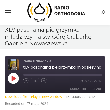
Searc
XLV paschalna pielgrzymka
młodzieży na św. Górę Grabarkę –
Gabriela Nowaszewska
Radio Orthodoxia
XLV paschalna pielgrzymka młodzieży na św. Górę Grabarkę - Gabriela Nowaszewska
Play
1x
00:00
/
00:29:42
Rewind
Fast
Episode
10
Forward
SUBSCRIBE
SHARE
Seconds
30
seconds
Download file
|
Play in new window
|
Duration: 00:29:42
|
Recorded on 27 maja 2024
SHARE
RSS FEED