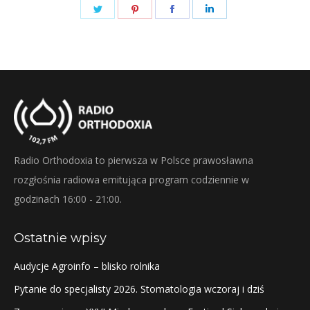
Share
Share
Share
Share
on
on
on
on
Twitter
Pinterest
Facebook
LinkedIn
Radio Orthodoxia to pierwsza w Polsce prawosławna
rozgłośnia radiowa emitująca program codziennie w
godzinach 16:00 - 21:00.
Ostatnie wpisy
Audycje Agroinfo – blisko rolnika
Pytanie do specjalisty 2026. Stomatologia wczoraj i dziś