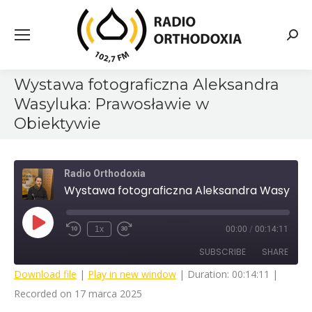
Searc
Wystawa fotograficzna Aleksandra
Wasyluka: Prawosławie w
Obiektywie
Radio Orthodoxia
Wystawa fotograficzna Aleksandra Wasyluka: Prawosławie w Obiektywie
Play
1x
00:00
/
00:14:11
Rewind
Fast
Episode
10
Forward
SUBSCRIBE
SHARE
Seconds
30
seconds
Download file
|
Play in new window
|
Duration: 00:14:11
|
Recorded on 17 marca 2025
SHARE
RSS FEED