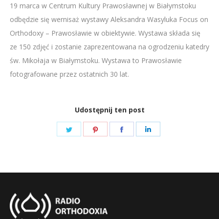
19 marca w Centrum Kultury Prawosławnej w Białymstoku
LINK
odbędzie się wernisaż wystawy Aleksandra Wasyluka Focus on
EMBED
Orthodoxy – Prawosławie w obiektywie. Wystawa składa się
ze 150 zdjęć i zostanie zaprezentowana na ogrodzeniu katedry
św. Mikołaja w Białymstoku. Wystawa to Prawosławie
fotografowane przez ostatnich 30 lat.
Udostępnij ten post
Share
Share
Share
Share
on
on
on
on
Twitter
Pinterest
Facebook
LinkedIn