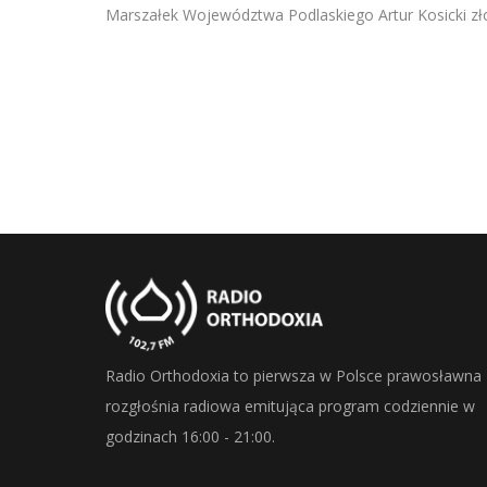
SHARE
Marszałek Województwa Podlaskiego Artur Kosicki zł
RSS FEED
LINK
EMBED
Radio Orthodoxia to pierwsza w Polsce prawosławna
rozgłośnia radiowa emitująca program codziennie w
godzinach 16:00 - 21:00.