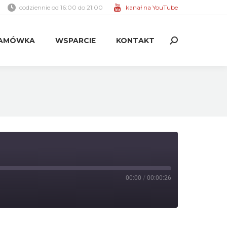
codziennie od 16:00 do 21:00
kanał na YouTube
AMÓWKA
WSPARCIE
KONTAKT
Search:
AMÓWKA
WSPARCIE
KONTAKT
Search:
00:00
/
00:00:26