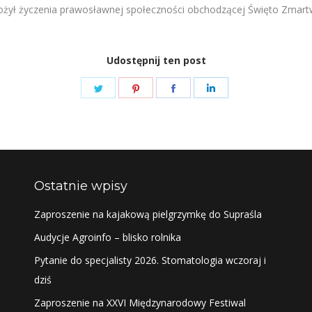
ożył życzenia prawosławnej społeczności obchodzącej Święto Zmart
Udostępnij ten post
Share
Share
Share
Share
on
on
on
on
Twitter
Pinterest
Facebook
LinkedIn
Ostatnie wpisy
Zaproszenie na kajakową pielgrzymkę do Supraśla
Audycje Agroinfo – blisko rolnika
Pytanie do specjalisty 2026. Stomatologia wczoraj i
dziś
Zaproszenie na XXVI Międzynarodowy Festiwal