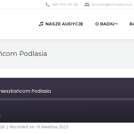
(85) 679-38-38
kontakt@orthodoxia.pl
NASZE AUDYCJE
O RADIU
R
NASZE AUDYCJE
O RADIU
R
ńcom Podlasia
mieszkańcom Podlasia
st
orward
E
0
econds
:26
|
Recorded on 16 kwietnia 2023