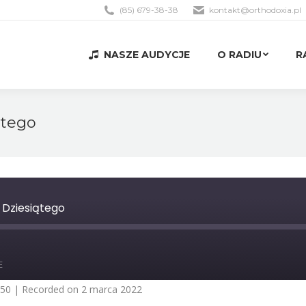
(85) 679-38-38
kontakt@orthodoxia.pl
NASZE AUDYCJE
O RADIU
R
NASZE AUDYCJE
O RADIU
R
ątego
a Dziesiątego
st
orward
E
0
econds
:50
|
Recorded on 2 marca 2022