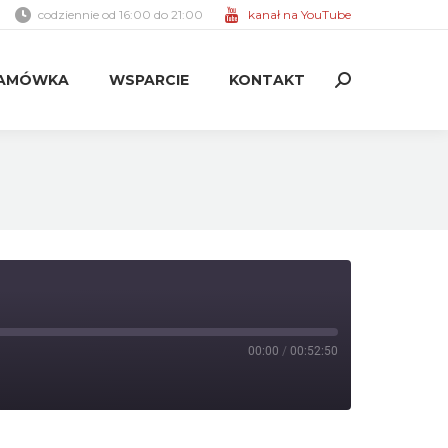
codziennie od 16:00 do 21:00
kanał na YouTube
AMÓWKA
WSPARCIE
KONTAKT
Search:
AMÓWKA
WSPARCIE
KONTAKT
Search:
00:00
/
00:52:50