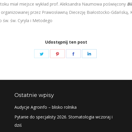
stoku miał miejsce wykład prof. Aleksandra Naumowa poświęcony
Bi
 organizowanej przez Prawosławną Diecezję Białostocko-Gdańską, K
 św. św. Cyryla i Metodego
Udostępnij ten post
Share
Share
Share
Share
on
on
on
on
Twitter
Pinterest
Facebook
LinkedIn
Ostatnie wpisy
Audycje Agroinfo – blisko rolnika
Pytanie do specjalisty 2026. Stomatologia wczoraj i
dziś