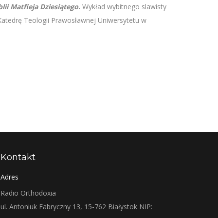
blii Matfieja Dziesiątego
.
Wykład wybitnego slawisty
atedrę Teologii Prawosławnej Uniwersytetu w
Kontakt
Adres
Radio Orthodoxia
ul. Antoniuk Fabryczny 13, 15-762 Białystok NIP: