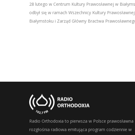
SHARE
28 lutego w Centrum Kultury Prawosławnej w Białym
RSS FEED
odbył się w ramach Wszechnicy Kultury Prawosławnej
LINK
Białymstoku i Zarząd Główny Bractwa Prawosławnego
EMBED
Radio Orthodoxia to pierwsza w Polsce prawosławna
rozgłośnia radiowa emitująca program codziennie w