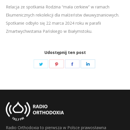
Relacja ze spotkania Rodzina “mała cerkiew” w ramach
LINK
Ekumenicznych rekolekcji dla małżeństw dwuwyznaniowych.
EMBED
Spotkanie odbyło się 22 marca 2024 roku w parafii
Zmartwychwstania Pańskiego w Białymstoku.
Udostępnij ten post
Share
Share
Share
Share
on
on
on
on
Twitter
Pinterest
Facebook
LinkedIn
Radio Orthodoxia to pierwsza w Polsce prawosławna