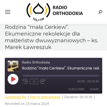
Searc
Rodzina “mała Cerkiew”.
Ekumeniczne rekolekcje dla
małżeństw dwuwyznaniowych – ks.
Marek Ławreszuk
Radio Orthodoxia
Rodzina "mała Cerkiew". Ekumeniczne rekolekcje dla małżeństw dwuwyznaniowych - ks. Marek Ławreszuk
Play
1x
00:00
/
00:35:45
Rewind
Fast
Episode
10
Forward
SUBSCRIBE
SHARE
Seconds
30
seconds
Download file
|
Play in new window
|
Duration: 00:35:45
|
Recorded on 23 marca 2024
SHARE
RSS FEED