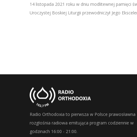
SHARE
14 listopada 2021 roku w dniu modlitewnej pamięci ś
RSS FEED
Uroczystej Boskiej Liturgii przewodniczył Jego Ekscele
LINK
EMBED
Radio Orthodoxia to pierwsza w Polsce prawosławna
rozgłośnia radiowa emitująca program codziennie w
godzinach 16:00 - 21:00.