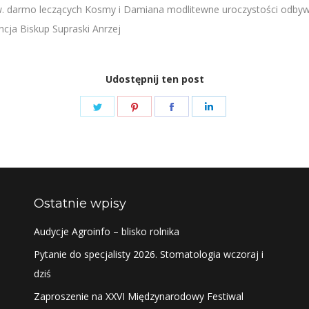
w. darmo leczących Kosmy i Damiana modlitewne uroczystości odbywał
ncja Biskup Supraski Anrzej
Udostępnij ten post
Share
Share
Share
Share
on
on
on
on
Twitter
Pinterest
Facebook
LinkedIn
Ostatnie wpisy
Audycje Agroinfo – blisko rolnika
Pytanie do specjalisty 2026. Stomatologia wczoraj i
dziś
Zaproszenie na XXVI Międzynarodowy Festiwal