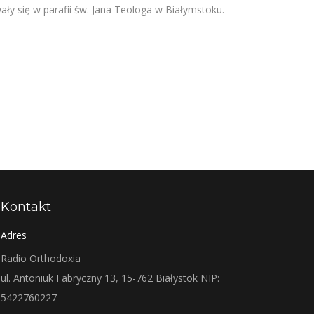
y się w parafii św. Jana Teologa w Białymstoku.
Kontakt
Adres
Radio Orthodoxia
ul. Antoniuk Fabryczny 13, 15-762 Białystok NIP:
5422760227