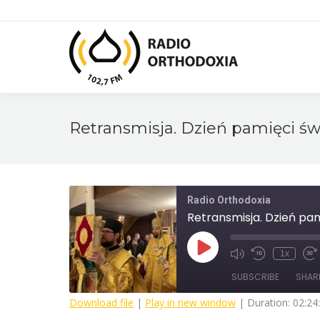
Retransmisja. Dzień pamięci ś
Radio Orthodoxia
Retransmisja. Dzień pa
Play
1x
Mute/Unmute
Rewind
Fa
Episode
Episode
10
F
SUBSCRIBE
SHAR
Seconds
3
s
Download file
|
Play in new window
|
Duration: 02:24