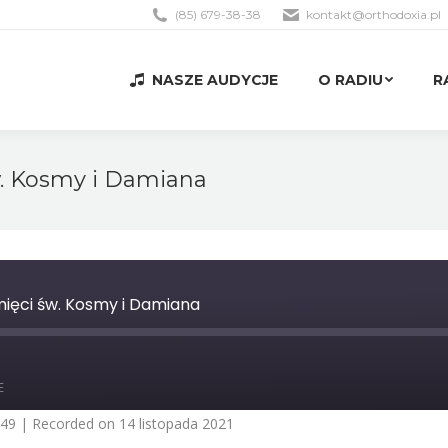
(85) 679-38-38
kontakt@orthodoxia.pl
NASZE AUDYCJE
O RADIU
R
NASZE AUDYCJE
O RADIU
R
w. Kosmy i Damiana
mięci św. Kosmy i Damiana
st
orward
E
0
econds
:49
|
Recorded on 14 listopada 2021