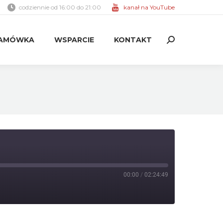
codziennie od 16:00 do 21:00
kanał na YouTube
AMÓWKA
WSPARCIE
KONTAKT
Search:
AMÓWKA
WSPARCIE
KONTAKT
Search:
00:00
/
02:24:49