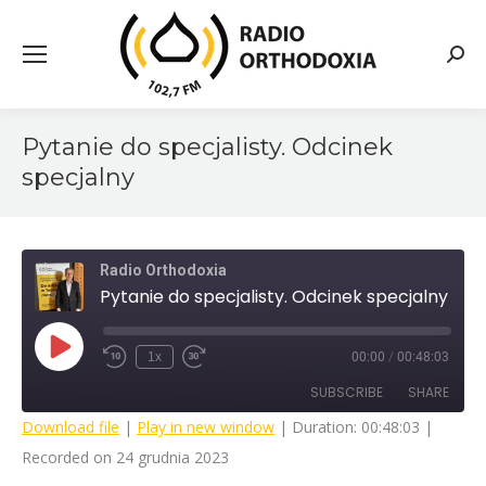
Searc
Pytanie do specjalisty. Odcinek
specjalny
Radio Orthodoxia
Pytanie do specjalisty. Odcinek specjalny
Play
1x
00:00
/
00:48:03
Rewind
Fast
Episode
10
Forward
SUBSCRIBE
SHARE
Seconds
30
seconds
Download file
|
Play in new window
|
Duration: 00:48:03
|
Recorded on 24 grudnia 2023
SHARE
RSS FEED