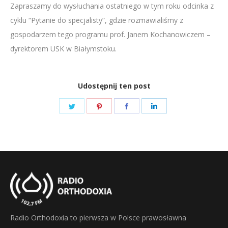
Zapraszamy do wysłuchania ostatniego w tym roku odcinka z
LINK
cyklu “Pytanie do specjalisty”, gdzie rozmawialiśmy z
EMBED
gospodarzem tego programu prof. Janem Kochanowiczem –
dyrektorem USK w Białymstoku.
Udostępnij ten post
Share
Share
Share
Share
on
on
on
on
Twitter
Pinterest
Facebook
LinkedIn
Radio Orthodoxia to pierwsza w Polsce prawosławna