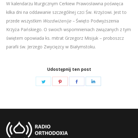
W kalendarzu liturgicznym Cerkiew Prawosławna poświęca
LINK
kilka dni na oddawanie szczególnej czci Św. Krzyżowi. Jest to
EMBED
przede wszystkim
Wozdwiżenije –
Święto Podwyższenia
Krzyża Pańskiego. O swoich wspomnieniach związanych z tym
świętem opowiada ks. mitrat Grzegorz Misijuk – proboszcz
parafii św. Jerzego Zwycięzcy w Białymstoku.
Udostępnij ten post
Share
Share
Share
Share
on
on
on
on
Twitter
Pinterest
Facebook
LinkedIn