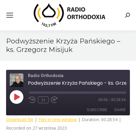
Searc
Podwyższenie Krzyża Pańskiego –
ks. Grzegorz Misijuk
Radio Orthodoxia
Podwyższenie Krzyża Pańskiego - ks. Grzegorz Misijuk
Play
1x
00:00
/
00:28:54
Rewind
Fast
Episode
10
Forward
SUBSCRIBE
SHARE
Seconds
30
seconds
Download file
|
Play in new window
|
Duration: 00:28:54
|
Recorded on 27 września 2023
SHARE
RSS FEED