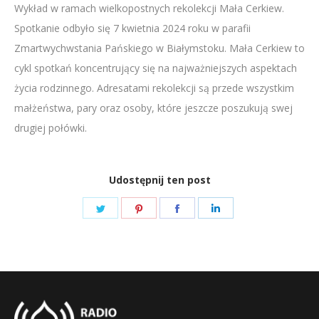
Wykład w ramach wielkopostnych rekolekcji Mała Cerkiew.
LINK
Spotkanie odbyło się 7 kwietnia 2024 roku w parafii
EMBED
Zmartwychwstania Pańskiego w Białymstoku. Mała Cerkiew to
cykl spotkań koncentrujący się na najważniejszych aspektach
życia rodzinnego. Adresatami rekolekcji są przede wszystkim
małżeństwa, pary oraz osoby, które jeszcze poszukują swej
drugiej połówki.
Udostępnij ten post
Share
Share
Share
Share
on
on
on
on
Twitter
Pinterest
Facebook
LinkedIn