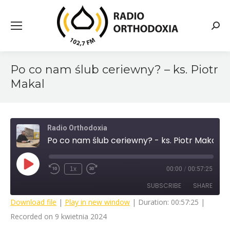
Searc
Po co nam ślub ceriewny? – ks. Piotr
Makal
Radio Orthodoxia
Po co nam ślub ceriewny? - ks. Piotr Makal
Play
1x
00:00
/
00:57:25
Rewind
Fast
Episode
10
Forward
SUBSCRIBE
SHARE
Seconds
30
seconds
Download file
|
Play in new window
|
Duration: 00:57:25
|
Recorded on 9 kwietnia 2024
SHARE
RSS FEED