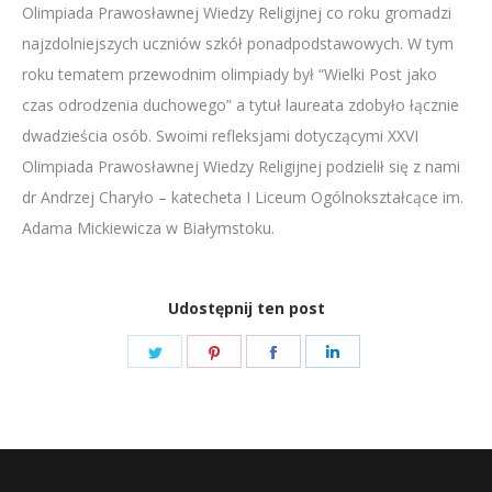
Olimpiada Prawosławnej Wiedzy Religijnej co roku gromadzi
LINK
najzdolniejszych uczniów szkół ponadpodstawowych. W tym
EMBED
roku tematem przewodnim olimpiady był “Wielki Post jako
czas odrodzenia duchowego” a tytuł laureata zdobyło łącznie
dwadzieścia osób. Swoimi refleksjami dotyczącymi XXVI
Olimpiada Prawosławnej Wiedzy Religijnej podzielił się z nami
dr Andrzej Charyło – katecheta I Liceum Ogólnokształcące im.
Adama Mickiewicza w Białymstoku.
Udostępnij ten post
Share
Share
Share
Share
on
on
on
on
Twitter
Pinterest
Facebook
LinkedIn