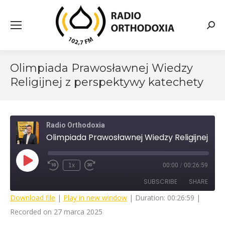
Searc
Olimpiada Prawosławnej Wiedzy
Religijnej z perspektywy katechety
Radio Orthodoxia
Olimpiada Prawosławnej Wiedzy Religijnej z perspektywy katechety
Play
1x
00:00
/
00:26:59
Rewind
Fast
Episode
10
Forward
SUBSCRIBE
SHARE
Seconds
30
seconds
Download file
|
Play in new window
|
Duration: 00:26:59
|
Recorded on 27 marca 2025
SHARE
RSS FEED