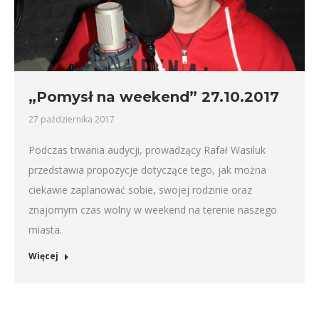
„Pomysł na weekend” 27.10.2017
27 października 2017
Podczas trwania audycji, prowadzący Rafał Wasiluk
przedstawia propozycje dotyczące tego, jak można
ciekawie zaplanować sobie, swojej rodzinie oraz
znajomym czas wolny w weekend na terenie naszego
miasta.
Więcej