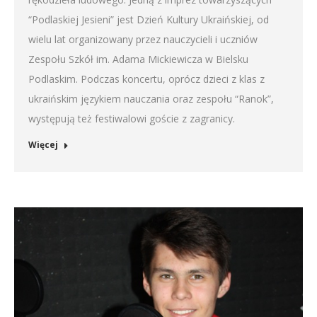
“Podlaskiej Jesieni” jest Dzień Kultury Ukraińskiej, od
wielu lat organizowany przez nauczycieli i uczniów
Zespołu Szkół im. Adama Mickiewicza w Bielsku
Podlaskim. Podczas koncertu, oprócz dzieci z klas z
ukraińskim językiem nauczania oraz zespołu “Ranok”,
występują też festiwalowi goście z zagranicy.
Więcej