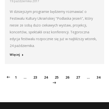
19 października 2017
W dzisiejszym programie będziemy rozmawiać o
Festiwalu Kultury Ukraińskiej “Podlaska Jesień”, który
niesie ze sobą dużo ciekawych wystaw, projekcji,
koncertów, spektakli oraz konferencji. Tegoroczna
edycja festiwalu rozpocznie się już w najbliższy wtorek,
24 października.
Więcej
1
…
23
24
25
26
27
…
34