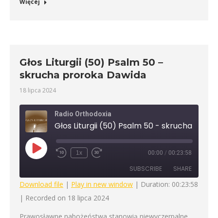
Więcej
Głos Liturgii (50) Psalm 50 –
skrucha proroka Dawida
18 lipca 2024
Radio Orthodoxia
Głos Liturgii (50) Psal
Play
1x
00:00
/
00:23:58
Rewind
Fast
Episode
10
Forward
SUBSCRIBE
SHARE
Seconds
30
seconds
Download file
|
Play in new window
|
Duration: 00:23:58
|
Recorded on 18 lipca 2024
SHARE
RSS FEED
Prawosławne nabożeństwa stanowią niewyczerpalne
LINK