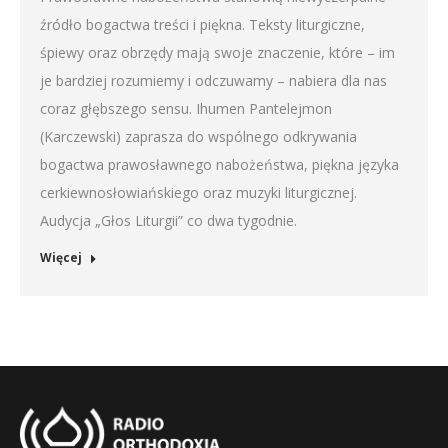
źródło bogactwa treści i piękna. Teksty liturgiczne,
EMBED
śpiewy oraz obrzędy mają swoje znaczenie, które – im
je bardziej rozumiemy i odczuwamy – nabiera dla nas
coraz głębszego sensu. Ihumen Pantelejmon
(Karczewski) zaprasza do wspólnego odkrywania
bogactwa prawosławnego nabożeństwa, piękna języka
cerkiewnosłowiańskiego oraz muzyki liturgicznej.
Audycja „Głos Liturgii” co dwa tygodnie.
Więcej