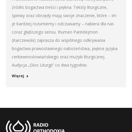
źródło bogactwa treści i piękna. Teksty liturgiczne,
EMBED
śpiewy oraz obrzędy mają swoje znaczenie, które – im
je bardziej rozumiemy i odczuwamy – nabiera dla nas
coraz głębszego sensu. Ihumen Pantelejmon
(Karczewski) zaprasza do wspólnego odkrywania
bogactwa prawosławnego nabożeństwa, piękna języka
cerkiewnosłowiańskiego oraz muzyki liturgicznej.
Audycja „Głos Liturgii” co dwa tygodnie.
Więcej