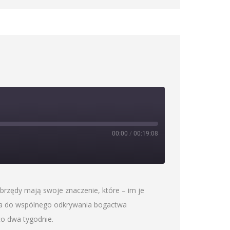
00:00
/
00:19:08
brzędy mają swoje znaczenie, które – im je
sza do wspólnego odkrywania bogactwa
co dwa tygodnie.