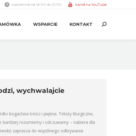
codziennie od 16:00 do 21:00
kanał na YouTube
AMÓWKA
WSPARCIE
KONTAKT
Search:
AMÓWKA
WSPARCIE
KONTAKT
Search:
rodzi, wychwalajcie
 bogactwa treści i piękna. Teksty liturgiczne,
je bardziej rozumiemy i odczuwamy – nabiera dla
ewski) zaprasza do wspólnego odkrywania