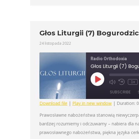
Głos Liturgii (7) Bogurodzi
24 listopada 2022
Radio Orthodoxia
Głos Liturgii (7) Bo
Play
1x
Mute/Unmute
Rewind
Episode
Episode
10
SUBSCRIBE
Seconds
Download file
|
Play in new window
|
Duration: 
SHARE
Prawosławne nabożeństwa stanowią niewyczerpalne
RSS FEED
bardziej rozumiemy i odczuwamy – nabiera dla 
LINK
prawosławnego nabożeństwa, piękna języka cerkie
EMBED