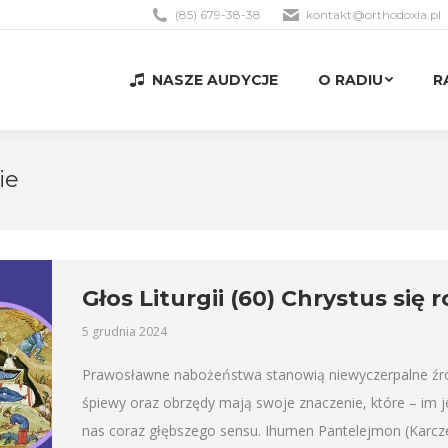
(85) 679-38-38
kontakt@orthodoxia.pl
NASZE AUDYCJE
O RADIU
R
NASZE AUDYCJE
O RADIU
R
ie
Głos Liturgii (60) Chrystus się 
5 grudnia 2024
Prawosławne nabożeństwa stanowią niewyczerpalne źródło
śpiewy oraz obrzędy mają swoje znaczenie, które – im 
nas coraz głębszego sensu. Ihumen Pantelejmon (Karcz