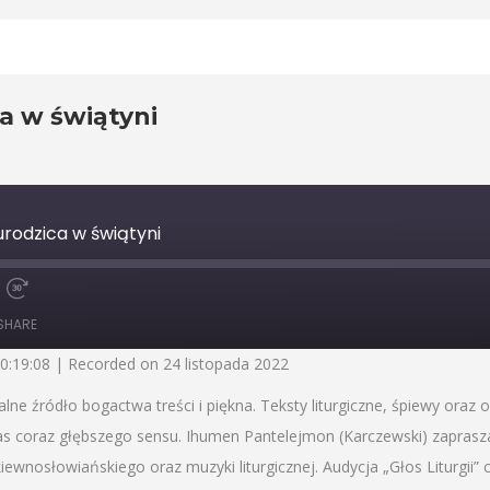
ca w świątyni
gurodzica w świątyni
Fast
Forward
SHARE
30
seconds
00:19:08
|
Recorded on 24 listopada 2022
 źródło bogactwa treści i piękna. Teksty liturgiczne, śpiewy oraz o
nas coraz głębszego sensu. Ihumen Pantelejmon (Karczewski) zapra
wnosłowiańskiego oraz muzyki liturgicznej. Audycja „Głos Liturgii” 