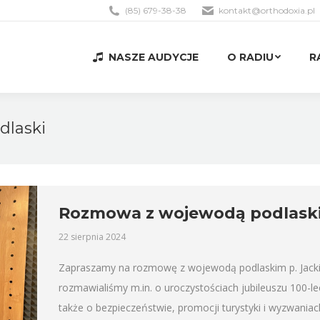
(85) 679-38-38
kontakt@orthodoxia.pl
NASZE AUDYCJE
O RADIU
R
NASZE AUDYCJE
O RADIU
R
dlaski
Rozmowa z wojewodą podlaski
22 sierpnia 2024
Zapraszamy na rozmowę z wojewodą podlaskim p. Jac
rozmawialiśmy m.in. o uroczystościach jubileuszu 100-le
także o bezpieczeństwie, promocji turystyki i wyzwaniac