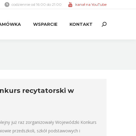
codziennie od 16:00 do 21:00
kanał na YouTube
AMÓWKA
WSPARCIE
KONTAKT
Search:
AMÓWKA
WSPARCIE
KONTAKT
Search:
nkurs recytatorski w
olejny już raz zorganizowały Wojewódzki Konkurs
zniowie przedszkoli, szkół podstawowych i