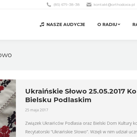
(85) 679-38-38
kontakt@orthodoxia.pl
NASZE AUDYCJE
O RADIU
R
NASZE AUDYCJE
O RADIU
R
łowo
Ukraińskie Słowo 25.05.2017 Ko
Bielsku Podlaskim
25 maja 2017
Związek Ukraińców Podlasia oraz Bielski Dom Kultury k
Recytatorski “Ukraińskie Słowo”. Wzięli w nim udział uc