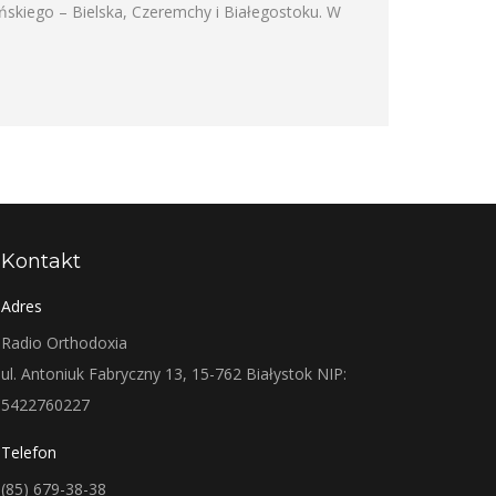
ńskiego – Bielska, Czeremchy i Białegostoku. W
Kontakt
Adres
Radio Orthodoxia
ul. Antoniuk Fabryczny 13, 15-762 Białystok NIP:
5422760227
Telefon
(85) 679-38-38