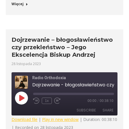
Więcej
Dojrzewanie – błogosławieństwo
czy przekleństwo – Jego
Ekscelencja Biskup Andrzej
28 listopada 2023
Radio Orthodoxia
Play
1x
00:00
/
00:38:10
Rewind
Fast
Episode
10
Forward
SUBSCRIBE
SHARE
Seconds
30
seconds
Download file
|
Play in new window
|
Duration: 00:38:10
|
Recorded on 28 listopada 2023
SHARE