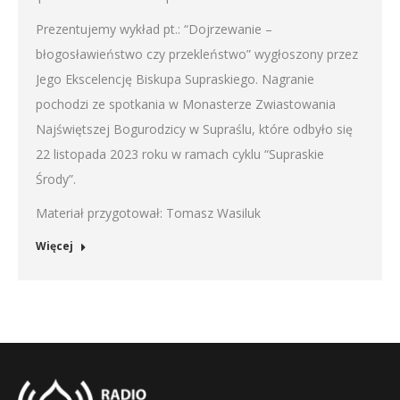
RSS FEED
Prezentujemy wykład pt.: “Dojrzewanie –
LINK
błogosławieństwo czy przekleństwo” wygłoszony przez
EMBED
Jego Ekscelencję Biskupa Supraskiego. Nagranie
pochodzi ze spotkania w Monasterze Zwiastowania
Najświętszej Bogurodzicy w Supraślu, które odbyło się
22 listopada 2023 roku w ramach cyklu “Supraskie
Środy”.
Materiał przygotował: Tomasz Wasiluk
Więcej