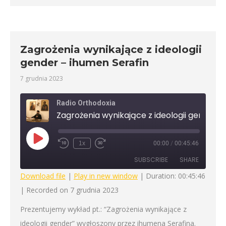
Zagrożenia wynikające z ideologii
gender – ihumen Serafin
7 grudnia 2023
Radio Orthodoxia
Play
1x
00:00
/
00:45:46
Rewind
Fast
Episode
10
Forward
SUBSCRIBE
SHARE
Seconds
30
seconds
Download file
|
Play in new window
|
Duration: 00:45:46
|
Recorded on 7 grudnia 2023
SHARE
RSS FEED
Prezentujemy wykład pt.: “Zagrożenia wynikające z
LINK
ideologii gender” wygłoszony przez ihumena Serafina.