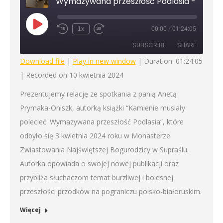
Play
1x
00:00
/
01:24:05
Rewind
Fast
Episode
10
Forward
SUBSCRIBE
SHARE
Seconds
30
seconds
Download file
|
Play in new window
|
Duration: 01:24:05
|
Recorded on 10 kwietnia 2024
SHARE
RSS FEED
Prezentujemy relację ze spotkania z panią Anetą
LINK
Prymaka-Oniszk, autorką książki “Kamienie musiały
EMBED
polecieć. Wymazywana przeszłość Podlasia”, które
odbyło się 3 kwietnia 2024 roku w Monasterze
Zwiastowania Najświętszej Bogurodzicy w Supraślu.
Autorka opowiada o swojej nowej publikacji oraz
przybliża słuchaczom temat burzliwej i bolesnej
przeszłości przodków na pograniczu polsko-białoruskim.
Więcej