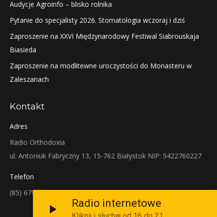
Audycje Agroinfo – blisko rolnika
Pytanie do specjalisty 2026. Stomatologia wczoraj i dziś
Zaproszenie na XXVI Międzynarodowy Festiwal Siabrouskaja
Biasieda
Zaproszenie na modlitewne uroczystości do Monasteru w
Zaleszanach
Kontakt
Adres
Radio Orthodoxia
ul. Antoniuk Fabryczny 13, 15-762 Białystok NIP: 5422760227
Telefon
(85) 679-38-38
Radio internetowe
Kliknij i słuchaj od 16 do 21