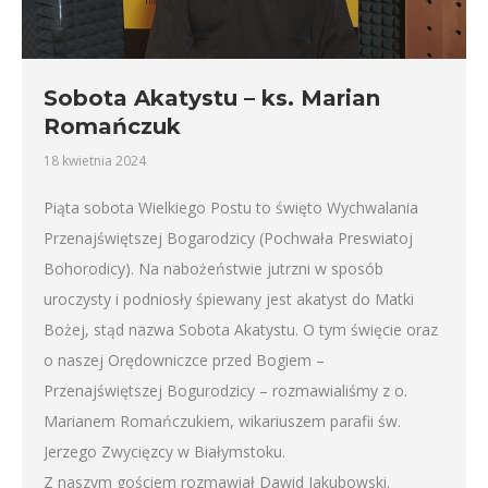
Sobota Akatystu – ks. Marian
Romańczuk
18 kwietnia 2024
Piąta sobota Wielkiego Postu to święto Wychwalania
Przenajświętszej Bogarodzicy (Pochwała Preswiatoj
Bohorodicy). Na nabożeństwie jutrzni w sposób
uroczysty i podniosły śpiewany jest akatyst do Matki
Bożej, stąd nazwa Sobota Akatystu. O tym święcie oraz
o naszej Orędowniczce przed Bogiem –
Przenajświętszej Bogurodzicy – rozmawialiśmy z o.
Marianem Romańczukiem, wikariuszem parafii św.
Jerzego Zwycięzcy w Białymstoku.
Z naszym gościem rozmawiał Dawid Jakubowski.