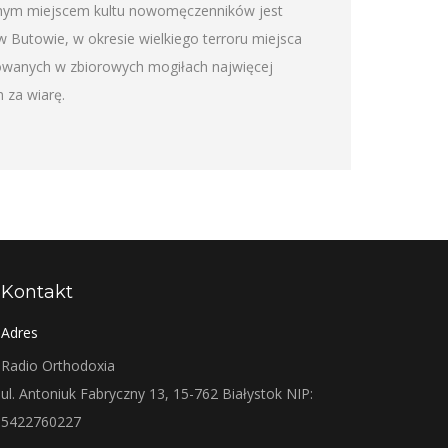
lnym miejscem kultu nowomęczenników jest
Butowie, w okresie wielkiego terroru miejsca
owanych w zbiorowych mogiłach najwięcej
 za wiarę.
Kontakt
Adres
Radio Orthodoxia
ul. Antoniuk Fabryczny 13, 15-762 Białystok NIP:
5422760227