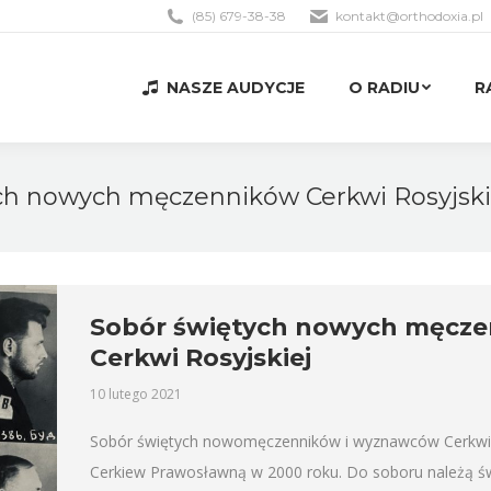
(85) 679-38-38
kontakt@orthodoxia.pl
NASZE AUDYCJE
O RADIU
R
NASZE AUDYCJE
O RADIU
R
ch nowych męczenników Cerkwi Rosyjski
Sobór świętych nowych męcz
Cerkwi Rosyjskiej
10 lutego 2021
Sobór świętych nowomęczenników i wyznawców Cerkwi R
Cerkiew Prawosławną w 2000 roku. Do soboru należą świę