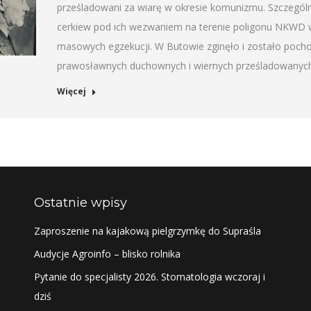
prześladowani za wiarę w okresie komunizmu. Szczegó
cerkiew pod ich wezwaniem na terenie poligonu NKWD w 
masowych egzekucji. W Butowie zginęło i zostało poch
prawosławnych duchownych i wiernych prześladowanych
Więcej
Ostatnie wpisy
Zaproszenie na kajakową pielgrzymkę do Supraśla
Audycje Agroinfo – blisko rolnika
Pytanie do specjalisty 2026. Stomatologia wczoraj i
dziś