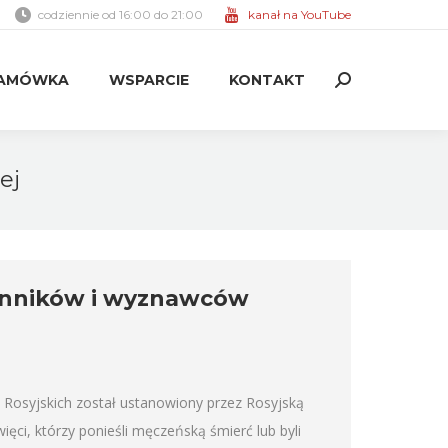
codziennie od 16:00 do 21:00
kanał na YouTube
AMÓWKA
WSPARCIE
KONTAKT
Search:
AMÓWKA
WSPARCIE
KONTAKT
Search:
ej
enników i wyznawców
osyjskich został ustanowiony przez Rosyjską
ci, którzy ponieśli męczeńską śmierć lub byli