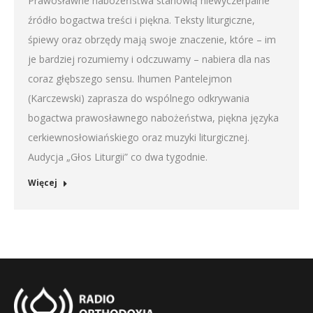
Prawosławne nabożeństwa stanowią niewyczerpalne
źródło bogactwa treści i piękna. Teksty liturgiczne,
śpiewy oraz obrzędy mają swoje znaczenie, które – im
je bardziej rozumiemy i odczuwamy – nabiera dla nas
coraz głębszego sensu. Ihumen Pantelejmon
(Karczewski) zaprasza do wspólnego odkrywania
bogactwa prawosławnego nabożeństwa, piękna języka
cerkiewnosłowiańskiego oraz muzyki liturgicznej.
Audycja „Głos Liturgii” co dwa tygodnie.
Więcej