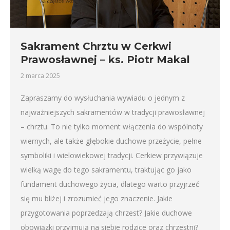
Sakrament Chrztu w Cerkwi
Prawosławnej – ks. Piotr Makal
2 marca 2025
Zapraszamy do wysłuchania wywiadu o jednym z
najważniejszych sakramentów w tradycji prawosławnej
– chrztu. To nie tylko moment włączenia do wspólnoty
wiernych, ale także głębokie duchowe przeżycie, pełne
symboliki i wielowiekowej tradycji. Cerkiew przywiązuje
wielką wagę do tego sakramentu, traktując go jako
fundament duchowego życia, dlatego warto przyjrzeć
się mu bliżej i zrozumieć jego znaczenie. Jakie
przygotowania poprzedzają chrzest? Jakie duchowe
obowiązki przyjmują na siebie rodzice oraz chrzestni?