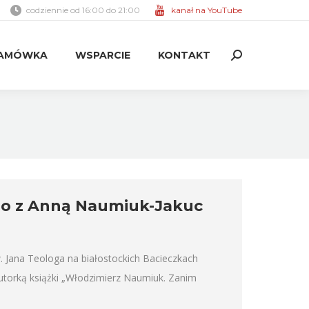
codziennie od 16:00 do 21:00
kanał na YouTube
AMÓWKA
WSPARCIE
KONTAKT
Search:
AMÓWKA
WSPARCIE
KONTAKT
Search:
go z Anną Naumiuk-Jakuc
św. Jana Teologa na białostockich Bacieczkach
utorką książki „Włodzimierz Naumiuk. Zanim