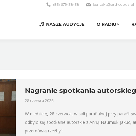
(85) 679-38-38
kontakt@orthodoxia.pl
NASZE AUDYCJE
O RADIU
R
NASZE AUDYCJE
O RADIU
R
Nagranie spotkania autorskie
28 czerwca 2026
W niedzielę, 28 czerwca, w sali parafialnej przy parafii 
odbyło się spotkanie autorskie z Anną Naumiuk-Jakuc, a
przemówią rzeźby”.