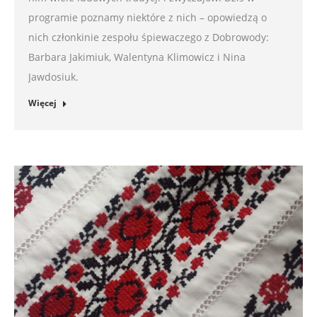
programie poznamy niektóre z nich – opowiedzą o
nich członkinie zespołu śpiewaczego z Dobrowody:
Barbara Jakimiuk, Walentyna Klimowicz i Nina
Jawdosiuk.
Więcej