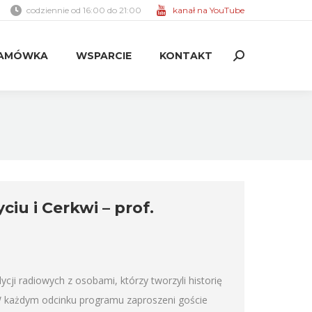
codziennie od 16:00 do 21:00
kanał na YouTube
AMÓWKA
WSPARCIE
KONTAKT
Search:
AMÓWKA
WSPARCIE
KONTAKT
Search:
iu i Cerkwi – prof.
ycji radiowych z osobami, którzy tworzyli historię
W każdym odcinku programu zaproszeni goście