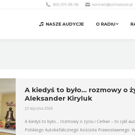
(85) 679-38-38
kontakt@orthodoxia.pl
NASZE AUDYCJE
O RADIU
R
NASZE AUDYCJE
O RADIU
R
A kiedyś to było… rozmowy o życ
Aleksander Kiryluk
23 stycznia 2026
A kiedyś to było… rozmowy o życiu i Cerkwi – to cykl aud
Polskiego Autokefalicznego Kościoła Prawosławnego. 