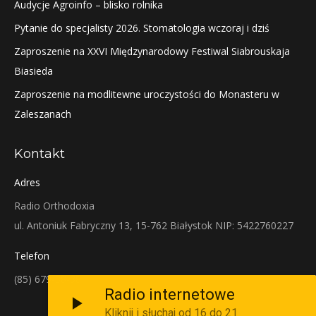
Audycje Agroinfo – blisko rolnika
Pytanie do specjalisty 2026. Stomatologia wczoraj i dziś
Zaproszenie na XXVI Międzynarodowy Festiwal Siabrouskaja
Biasieda
Zaproszenie na modlitewne uroczystości do Monasteru w
Zaleszanach
Kontakt
Adres
Radio Orthodoxia
ul. Antoniuk Fabryczny 13, 15-762 Białystok NIP: 5422760227
Telefon
(85) 679-38-38
Radio internetowe
Kliknij i słuchaj od 16 do 21