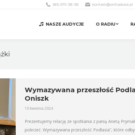
(85) 679-38-38
kontakt@orthodoxia.pl
NASZE AUDYCJE
O RADIU
R
NASZE AUDYCJE
O RADIU
R
żki
Wymazywana przeszłość Podlas
Oniszk
10 kwietnia 2024
Prezentujemy relację ze spotkania z panią Anetą Prymak
polecieć. Wymazywana przeszłość Podlasia”, które odby