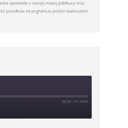
orka opowiada o swojej nowej publikacji oraz
ości przodków na pograniczu polsko-białoruskim.
00:00
/
01:24:05