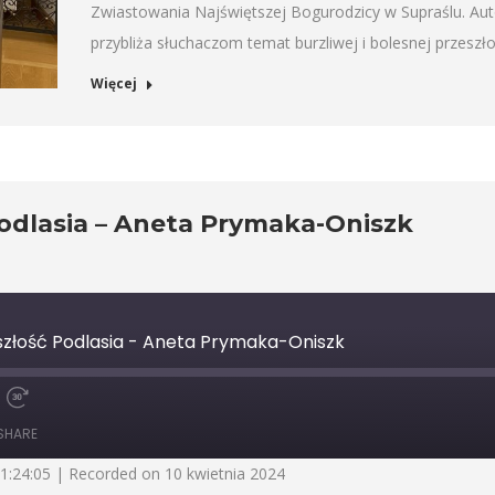
Zwiastowania Najświętszej Bogurodzicy w Supraślu. Aut
przybliża słuchaczom temat burzliwej i bolesnej przeszł
Więcej
dlasia – Aneta Prymaka-Oniszk
łość Podlasia - Aneta Prymaka-Oniszk
Fast
Forward
SHARE
30
seconds
01:24:05
|
Recorded on 10 kwietnia 2024