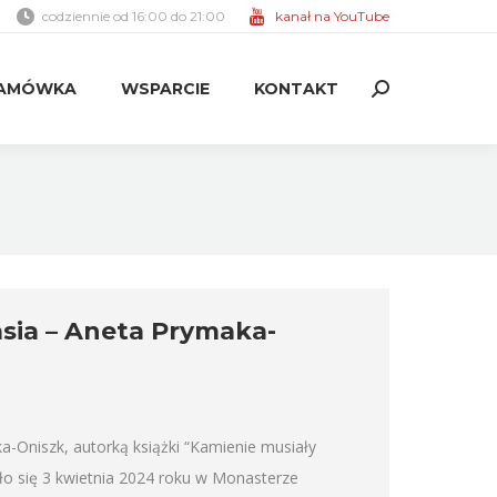
codziennie od 16:00 do 21:00
kanał na YouTube
AMÓWKA
WSPARCIE
KONTAKT
Search:
AMÓWKA
WSPARCIE
KONTAKT
Search:
ia – Aneta Prymaka-
a-Oniszk, autorką książki “Kamienie musiały
ło się 3 kwietnia 2024 roku w Monasterze