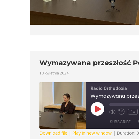
Wymazywana przeszłość Po
10 kwietnia 2024
Radio Orthodoxia
Wymazywana przesz
Play
1x
Mute/Unmute
Rewind
Episode
Episode
10
SUBSCRIBE
Seconds
Download file
|
Play in new window
|
Duration: 