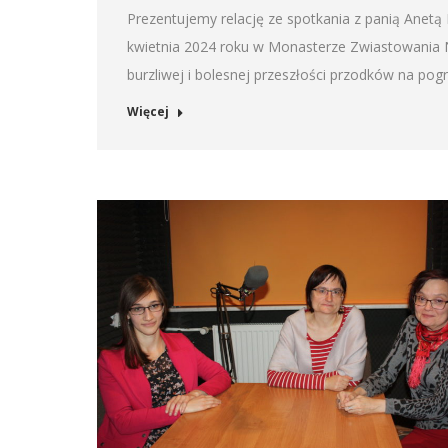
SHARE
Prezentujemy relację ze spotkania z panią Anetą
RSS FEED
kwietnia 2024 roku w Monasterze Zwiastowania N
LINK
burzliwej i bolesnej przeszłości przodków na pog
EMBED
Więcej