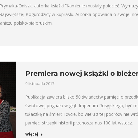
 Prymaka-Oniszk, autorką książki “Kamienie musiały polecieć. Wymazy
ajświętszej Bogurodzicy w Supraślu. Autorka opowiada o swojej nowe
raniczu polsko-białoruskim.
Premiera nowej książki o bieże
9 listopada 2017
Publikacja zawiera blisko 50 świadectw pamięci o przod
światowej pognała w głąb Imperium Rosyjskiego; być mo
tułaczkę na śmierć i życie, bo wielu z tej podróży nie w
pamięci strzępki historii przenoszą nas 100 lat wstecz.
Więcej