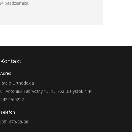
24 października.
Kontakt
Adres
Radio Orthodoxia
ul. Antoniuk Fabryczny 13, 15-762 Białystok NIP:
5422760227
Telefon
(85) 679-38-38