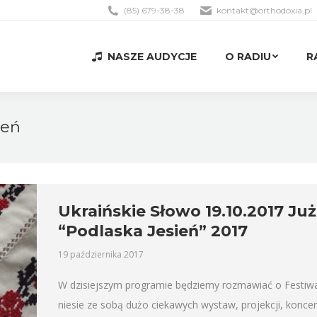
(85) 679-38-38
kontakt@orthodoxia.pl
NASZE AUDYCJE
O RADIU
R
NASZE AUDYCJE
O RADIU
R
ień
Ukraińskie Słowo 19.10.2017 Ju
“Podlaska Jesień” 2017
19 października 2017
W dzisiejszym programie będziemy rozmawiać o Festiwalu
niesie ze sobą dużo ciekawych wystaw, projekcji, koncer