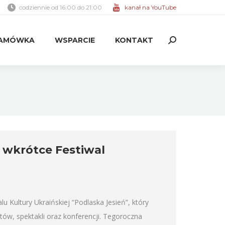
codziennie od 16:00 do 21:00
kanał na YouTube
AMÓWKA
WSPARCIE
KONTAKT
Search:
AMÓWKA
WSPARCIE
KONTAKT
Search:
ż wkrótce Festiwal
 Kultury Ukraińskiej “Podlaska Jesień”, który
tów, spektakli oraz konferencji. Tegoroczna