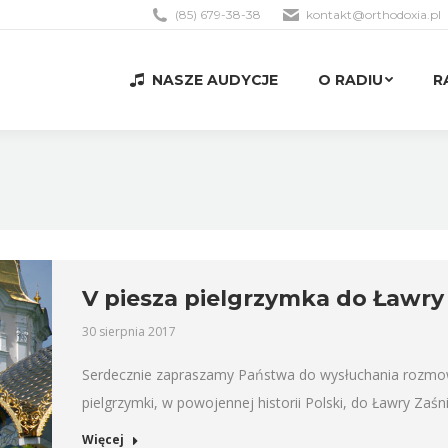
(85) 679-38-38
kontakt@orthodoxia.pl
NASZE AUDYCJE
O RADIU
R
NASZE AUDYCJE
O RADIU
R
V piesza pielgrzymka do Ławry
30 sierpnia 2017
Serdecznie zapraszamy Państwa do wysłuchania rozmowy
pielgrzymki, w powojennej historii Polski, do Ławry Zaś
Więcej