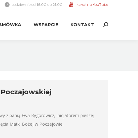
codziennie od 16:00 do 21:00
kanał na YouTube
AMÓWKA
WSPARCIE
KONTAKT
Search:
AMÓWKA
WSPARCIE
KONTAKT
Search:
 Poczajowskiej
 z panią Ewą Rygorowicz, inicjatorem pieszej
nięcia Matki Bożej w Poczajowie.