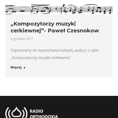
„Kompozytorzy muzyki
cerkiewnej”- Paweł Czesnokow
6 grudnia 2017
Zapraszamy do wysłuchania kolejnej audycji z cyklu
„Kompozytorzy muzyki cerkiewnej”.
Więcej