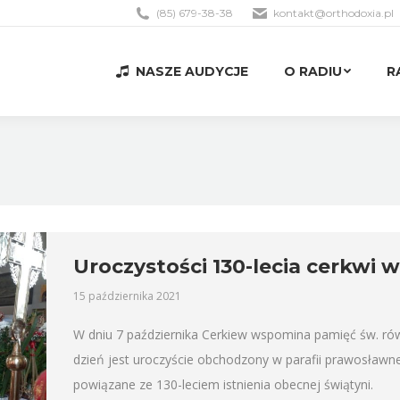
(85) 679-38-38
kontakt@orthodoxia.pl
NASZE AUDYCJE
O RADIU
R
NASZE AUDYCJE
O RADIU
R
Uroczystości 130-lecia cerkwi
15 października 2021
W dniu 7 października Cerkiew wspomina pamięć św. ró
dzień jest uroczyście obchodzony w parafii prawosławn
powiązane ze 130-leciem istnienia obecnej świątyni.