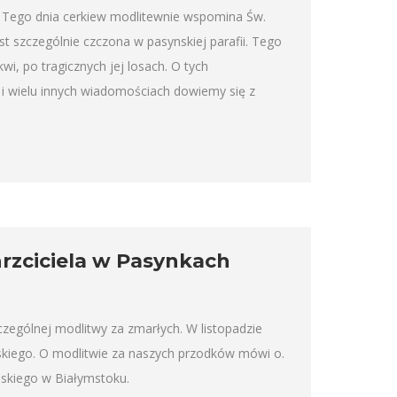
. Tego dnia cerkiew modlitewnie wspomina Św.
 szczególnie czczona w pasynskiej parafii. Tego
i, po tragicznych jej losach. O tych
u i wielu innych wiadomościach dowiemy się z
hrzciciela w Pasynkach
czególnej modlitwy za zmarłych. W listopadzie
ńskiego. O modlitwie za naszych przodków mówi o.
ńskiego w Białymstoku.