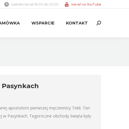
codziennie od 16:00 do 21:00
kanał na YouTube
AMÓWKA
WSPARCIE
KONTAKT
Search:
AMÓWKA
WSPARCIE
KONTAKT
Search:
 w Pasynkach
wnej apostołom pierwszej męczennicy Tekli. Ten
ej w Pasynkach. Tegoroczne obchody święta były