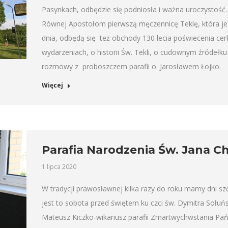
Pasynkach, odbędzie się podniosła i ważna uroczystość
Równej Apostołom pierwszą męczennicę Teklę, która jest
dnia, odbędą się też obchody 130 lecia poświecenia cerkw
wydarzeniach, o historii Św. Tekli, o cudownym źródełk
rozmowy z proboszczem parafii o. Jarosławem Łojko.
Więcej
Parafia Narodzenia Św. Jana C
1 lipca 2020
W tradycji prawosławnej kilka razy do roku mamy dni sz
jest to sobota przed świętem ku czci św. Dymitra Sołu
Mateusz Kiczko-wikariusz parafii Zmartwychwstania Pa