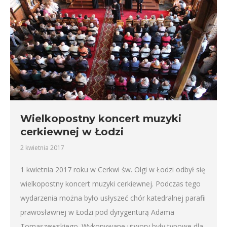
Wielkopostny koncert muzyki
cerkiewnej w Łodzi
2 kwietnia 2017
1 kwietnia 2017 roku w Cerkwi św. Olgi w Łodzi odbył się
wielkopostny koncert muzyki cerkiewnej. Podczas tego
wydarzenia można było usłyszeć chór katedralnej parafii
prawosławnej w Łodzi pod dyrygenturą Adama
Tomaszewskiego. Wykonywane utwory były typowe dla