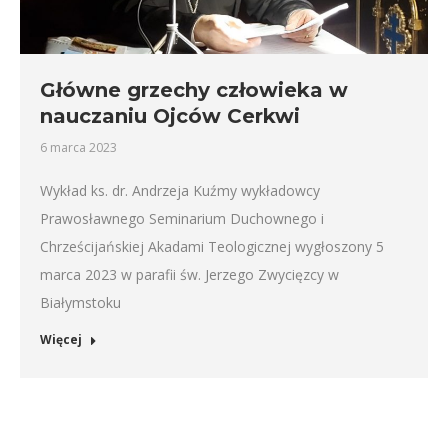
Główne grzechy człowieka w
nauczaniu Ojców Cerkwi
6 marca 2023
Wykład ks. dr. Andrzeja Kuźmy wykładowcy
Prawosławnego Seminarium Duchownego i
Chrześcijańskiej Akadami Teologicznej wygłoszony 5
marca 2023 w parafii św. Jerzego Zwycięzcy w
Białymstoku
Więcej