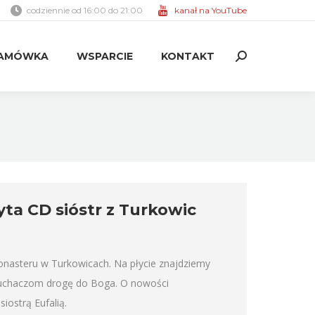
codziennie od 16:00 do 21:00
kanał na YouTube
AMÓWKA
WSPARCIE
KONTAKT
Search:
AMÓWKA
WSPARCIE
KONTAKT
Search:
ta CD sióstr z Turkowic
monasteru w Turkowicach. Na płycie znajdziemy
 słuchaczom drogę do Boga. O nowości
ostrą Eufalią.