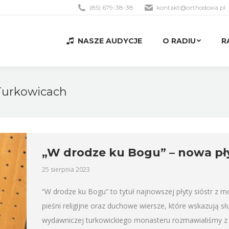
(85) 679-38-38
kontakt@orthodoxia.pl
NASZE AUDYCJE
O RADIU
R
NASZE AUDYCJE
O RADIU
R
Turkowicach
„W drodze ku Bogu” – nowa pły
25 sierpnia 2023
“W drodze ku Bogu” to tytuł najnowszej płyty sióstr z 
pieśni religijne oraz duchowe wiersze, które wskazują
wydawniczej turkowickiego monasteru rozmawialiśmy z si