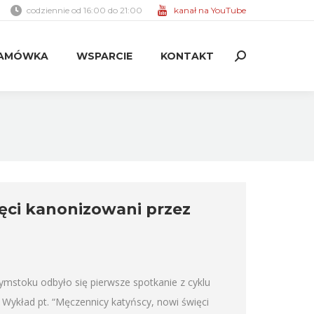
codziennie od 16:00 do 21:00
kanał na YouTube
AMÓWKA
WSPARCIE
KONTAKT
Search:
AMÓWKA
WSPARCIE
KONTAKT
Search:
ęci kanonizowani przez
ymstoku odbyło się pierwsze spotkanie z cyklu
Wykład pt. “Męczennicy katyńscy, nowi święci