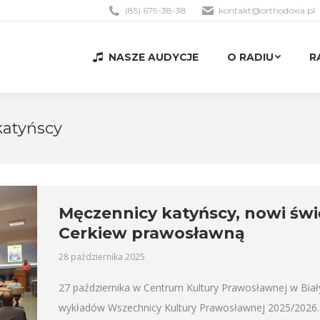
(85) 679-38-38
kontakt@orthodoxia.pl
NASZE AUDYCJE
O RADIU
R
NASZE AUDYCJE
O RADIU
R
katyńscy
Męczennicy katyńscy, nowi świ
Cerkiew prawosławną
28 października 2025
27 października w Centrum Kultury Prawosławnej w Biał
wykładów Wszechnicy Kultury Prawosławnej 2025/2026. 