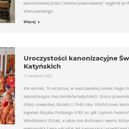
kanonizowani przez Cerkiew prawosławną” wygłosił prof.
Warszawskiego.
Więcej
Uroczystości kanonizacyjne Ś
Katyńskich
17 września 2025
We wtorek, 16 września, w warszawskiej cerkwi Hagia So
kanonizacyjne męczenników katyńskich. Grono prawosła
ofiary sowieckiej zbrodni z 1940 roku. Wśród nowo kano
kapelani Wojska Polskiego II RP: ks. płk Szymon Fedoroń
Włodzimierz Ochab, a także inni duchowni i wierni, który
metropolita Sawa odczytał akt kanonizacji i przedstawił 