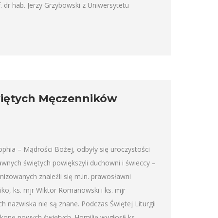
 dr hab. Jerzy Grzybowski z Uniwersytetu
więtych Męczenników
phia – Mądrości Bożej, odbyły się uroczystości
wnych świętych powiększyli duchowni i świeccy –
nizowanych znaleźli się m.in. prawosławni
ko, ks. mjr Wiktor Romanowski i ks. mjr
ch nazwiska nie są znane. Podczas Świętej Liturgii
ikonę nowych świętych. Homilię wygłosił ks.