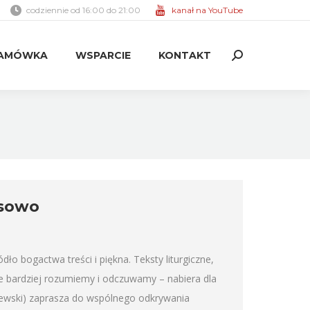
codziennie od 16:00 do 21:00
kanał na YouTube
AMÓWKA
WSPARCIE
KONTAKT
Search:
AMÓWKA
WSPARCIE
KONTAKT
Search:
osowo
 bogactwa treści i piękna. Teksty liturgiczne,
je bardziej rozumiemy i odczuwamy – nabiera dla
ewski) zaprasza do wspólnego odkrywania