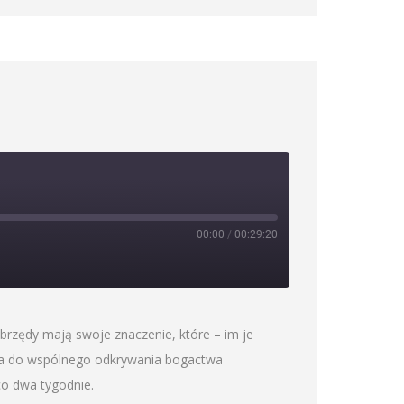
00:00
/
00:29:20
brzędy mają swoje znaczenie, które – im je
sza do wspólnego odkrywania bogactwa
co dwa tygodnie.