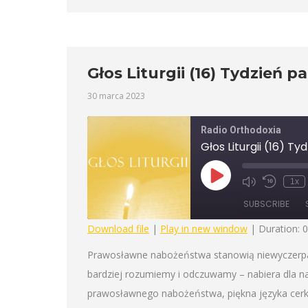
Głos Liturgii (16) Tydzień p
30 marca 2023
Radio Orthodoxia
Głos Liturgii (16) T
Play
1x
Mute/Unmute
Rewind
Episode
Episode
10
SUBSCRIBE
Seconds
Download file
|
Play in new window
|
Duration: 
SHARE
Prawosławne nabożeństwa stanowią niewyczerpalne
RSS FEED
bardziej rozumiemy i odczuwamy – nabiera dla 
LINK
prawosławnego nabożeństwa, piękna języka cerkie
EMBED