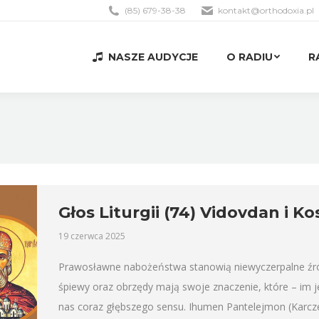
(85) 679-38-38
kontakt@orthodoxia.pl
NASZE AUDYCJE
O RADIU
R
NASZE AUDYCJE
O RADIU
R
Głos Liturgii (74) Vidovdan i K
19 czerwca 2025
Prawosławne nabożeństwa stanowią niewyczerpalne źródło
śpiewy oraz obrzędy mają swoje znaczenie, które – im 
nas coraz głębszego sensu. Ihumen Pantelejmon (Karcz