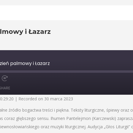
almowy i Łazarz
ydzień palmowy i Łazarz
Fast
Forward
SHARE
30
seconds
00:29:20
|
Recorded on 30 marca 2023
 źródło bogactwa treści i piękna. Teksty liturgiczne, śpiewy oraz o
nas coraz głębszego sensu. Ihumen Pantelejmon (Karczewski) zapra
wnosłowiańskiego oraz muzyki liturgicznej. Audycja „Głos Liturgii” 