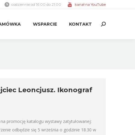
codziennie od 16:00 do 21:00
kanał na YouTube
AMÓWKA
WSPARCIE
KONTAKT
Search:
AMÓWKA
WSPARCIE
KONTAKT
Search:
ciec Leoncjusz. Ikonograf
na promocję katalogu wystawy zatytułowanej:
zenie odbędzie się 5 września o godzinie 18.30 w