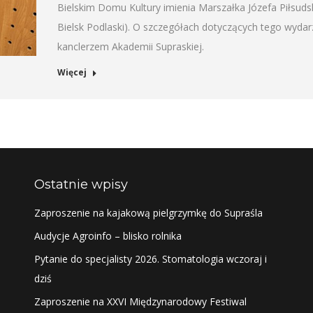
Bielskim Domu Kultury imienia Marszałka Józefa Piłsudsk
Bielsk Podlaski). O szczegółach dotyczących tego wyda
kanclerzem Akademii Supraskiej.
Więcej
Ostatnie wpisy
Zaproszenie na kajakową pielgrzymkę do Supraśla
Audycje Agroinfo – blisko rolnika
Pytanie do specjalisty 2026. Stomatologia wczoraj i
dziś
Zaproszenie na XXVI Międzynarodowy Festiwal