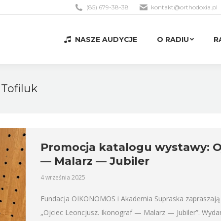
(85) 679-38-38
kontakt@orthodoxia.pl
NASZE AUDYCJE
O RADIU
R
NASZE AUDYCJE
O RADIU
R
 Tofiluk
Promocja katalogu wystawy: Oj
— Malarz — Jubiler
4 września 2025
Fundacja OIKONOMOS i Akademia Supraska zapraszają 
„Ojciec Leoncjusz. Ikonograf — Malarz — Jubiler”. Wydar