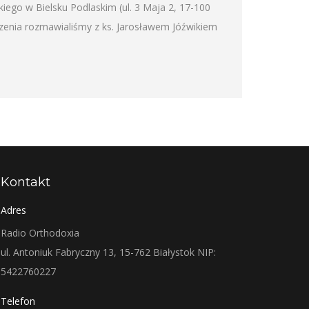
iego w Bielsku Podlaskim (ul. 3 Maja 2, 17-100
rzenia rozmawialiśmy z ks. Jarosławem Jóźwikiem
Kontakt
Adres
Radio Orthodoxia
ul. Antoniuk Fabryczny 13, 15-762 Białystok NIP:
5422760227
Telefon