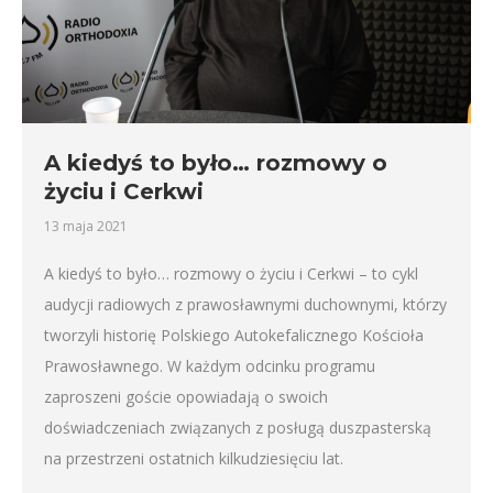
A kiedyś to było… rozmowy o
życiu i Cerkwi
13 maja 2021
A kiedyś to było… rozmowy o życiu i Cerkwi – to cykl
audycji radiowych z prawosławnymi duchownymi, którzy
tworzyli historię Polskiego Autokefalicznego Kościoła
Prawosławnego. W każdym odcinku programu
zaproszeni goście opowiadają o swoich
doświadczeniach związanych z posługą duszpasterską
na przestrzeni ostatnich kilkudziesięciu lat.